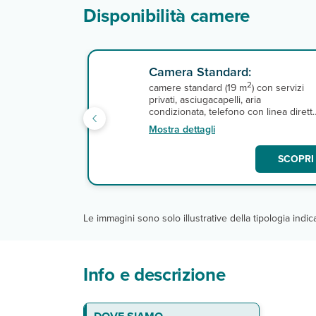
Disponibilità camere
Camera Standard:
2
camere standard (19 m
) con servizi
privati, asciugacapelli, aria
condizionata, telefono con linea diretta
tv satellitare, connessione wi-fi,
Mostra dettagli
minifrigo, cassetta di sicurezza e
terrazza o balcone.
SCOPRI 
Le immagini sono solo illustrative della tipologia indi
Info e descrizione
La spiaggia
Le camere
Ristorante e Bar
Servizi
Sport