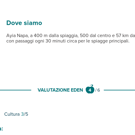
mbrelloni a pagamento (teli mare a pagamento in hotel).
mbrelloni a disposizione (teli mare a pagamento). Parcheggio e co
piani con servizi privati, asciugacapelli, aria condizionata, telef
Dove siamo
Ayia Napa, a 400 m dalla spiaggia, 500 dal centro e 57 km da
con passaggi ogni 30 minuti circa per le spiagge principali.
VALUTAZIONE EDEN
4
/
6
Cultura
3
/5
a: