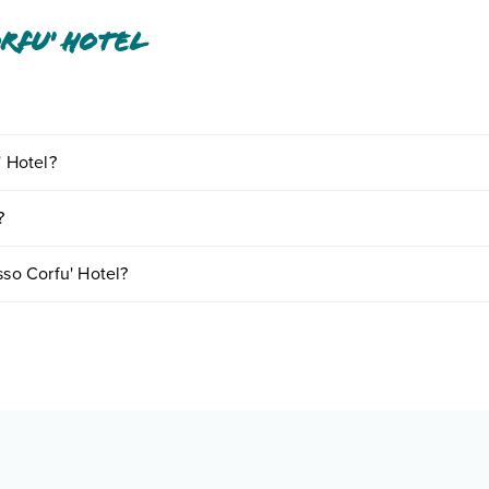
rfu' Hotel
mento tra cui: aria condizionata, tv satellitare, asciugacapelli, cassetta 
' Hotel?
o e descrizione
".
ornando presso Corfu' Hotel. Scoprile tutte nella
sezione dedicata
o co
?
vari fattori (per es. date, condizioni dell'hotel, ecc). Per consultare i 
sso Corfu' Hotel?
ere:
o e descrizione
".