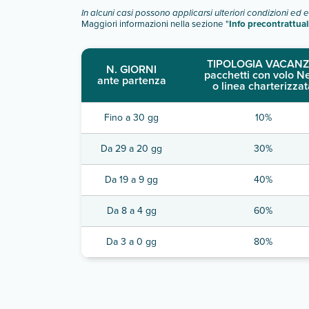
In alcuni casi possono applicarsi ulteriori condizioni ed 
Maggiori informazioni nella sezione "
Info precontrattual
TIPOLOGIA VACANZ
N. GIORNI
pacchetti con volo N
ante partenza
o linea charterizzat
Fino a 30 gg
10%
Da 29 a 20 gg
30%
Da 19 a 9 gg
40%
Da 8 a 4 gg
60%
Da 3 a 0 gg
80%