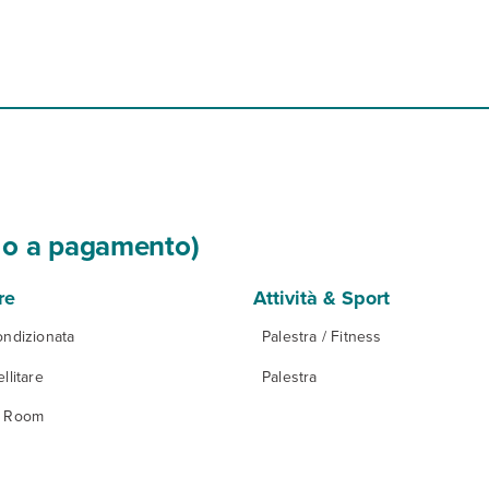
si o a pagamento)
re
Attività & Sport
ondizionata
Palestra / Fitness
llitare
Palestra
y Room