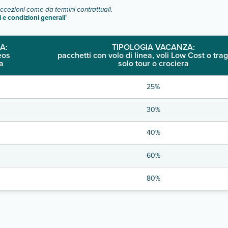
eccezioni come da termini contrattuali.
i e condizioni generali
"
A:
TIPOLOGIA VACANZA:
eos
pacchetti con volo di linea, voli Low Cost o trag
a
solo tour o crociera
25%
30%
40%
60%
80%