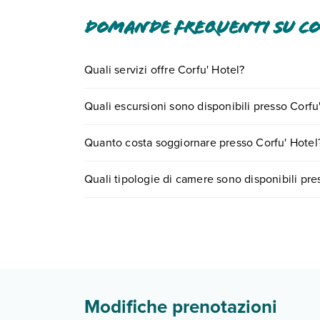
Domande frequenti su Co
Quali servizi offre Corfu' Hotel?
Corfu' Hotel offre diversi servizi inclusi o a paga
Quali escursioni sono disponibili presso Corfu
Scopri tutti i dettagli nel paragrafo dedicato "
Inf
Tante sono le escursioni che potrai vivere soggi
Quanto costa soggiornare presso Corfu' Hotel
o
prenotando un appuntamento
.
I prezzi di Corfu' Hotel possono variare in base a 
Quali tipologie di camere sono disponibili pre
partire.
Corfu' Hotel dispone di diverse tipologie di cam
camera standard
camera standard vista mare:
camera superior:
camera superior vista mare:
Scopri tutti i dettagli nel paragrafo dedicato "
Inf
Modifiche prenotazioni