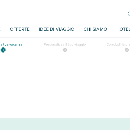
E
OFFERTE
IDEE DI VIAGGIO
CHI SIAMO
HOTE
a tua vacanza
Personalizza il tuo viaggio
Concludi la p