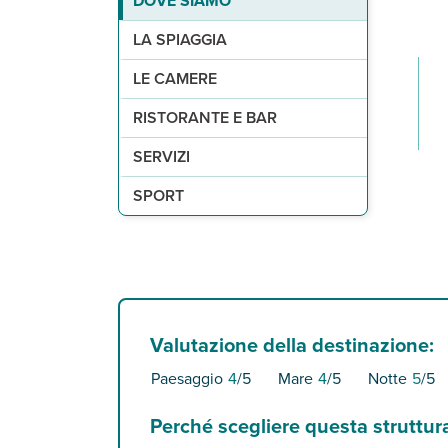
DOVE SIAMO
2
a 400 m, di sabbia e attrezzata con lettini e o
164 camere (19 m
1 ristorante e 2 bar.
3 piscine, di cui 2 per bambini, con lettini e o
palestra.
) disposte in 1 edificio di 6 
LA SPIAGGIA
LE CAMERE
RISTORANTE E BAR
SERVIZI
SPORT
Valutazione della destinazione:
Paesaggio
4
/5
Mare
4
/5
Notte
5
/5
Perché scegliere questa struttur