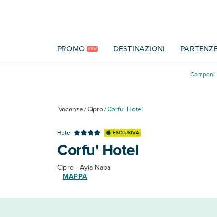
Vai al contenuto principale
PROMO
DESTINAZIONI
PARTENZ
NEW
Componi l
Vacanze
/
Cipro
/
Corfu' Hotel
Hotel
ESCLUSIVA
Corfu' Hotel
Cipro - Ayia Napa
MAPPA