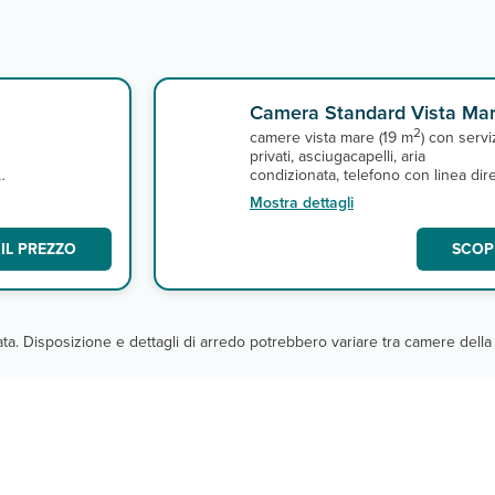
Camera Standard Vista Mar
2
camere vista mare (19 m
) con servi
privati, asciugacapelli, aria
,
condizionata, telefono con linea dire
tv satellitare, connessione wi-fi,
Mostra dettagli
minifrigo, cassetta di sicurezza e
terrazza o balcone.
IL PREZZO
SCOPR
cata. Disposizione e dettagli di arredo potrebbero variare tra camere della 