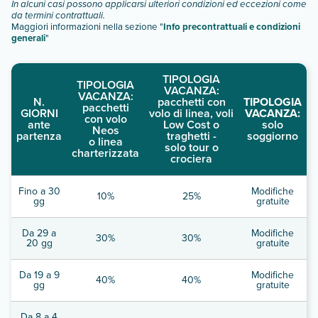
In alcuni casi possono applicarsi ulteriori condizioni ed eccezioni come
da termini contrattuali.
Maggiori informazioni nella sezione "
Info precontrattuali e condizioni
generali
"
TIPOLOGIA
TIPOLOGIA
VACANZA:
VACANZA:
N.
pacchetti con
TIPOLOGIA
pacchetti
GIORNI
volo di linea, voli
VACANZA:
con volo
ante
Low Cost o
solo
Neos
partenza
traghetti -
soggiorno
o linea
solo tour o
charterizzata
crociera
Fino a 30
Modifiche
10%
25%
gg
gratuite
Da 29 a
Modifiche
30%
30%
20 gg
gratuite
Da 19 a 9
Modifiche
40%
40%
gg
gratuite
Da 8 a 4