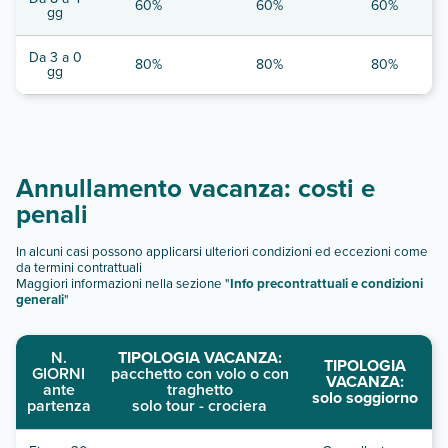
60%
60%
60%
gg
Da 3 a 0
80%
80%
80%
gg
Annullamento vacanza: costi e
penali
In alcuni casi possono applicarsi ulteriori condizioni ed eccezioni come
da termini contrattuali
Maggiori informazioni nella sezione "
Info precontrattuali e condizioni
generali
"
N.
TIPOLOGIA VACANZA:
TIPOLOGIA
GIORNI
pacchetto con volo o con
VACANZA:
ante
traghetto
solo soggiorno
partenza
solo tour - crociera