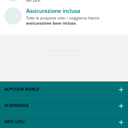
del 25%.
Assicurazione inclusa
Tutte le proposte volo + soggiorno hanno
assicurazione base inclusa.
ALPITOUR WORLD
AWARD
IN EVIDENZA
Il Gruppo
Escursioni
Lavora con noi
INFO UTILI
Offerte