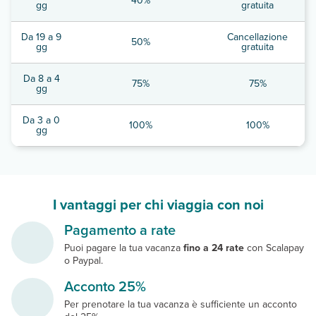
40%
gg
gratuita
Da 19 a 9
Cancellazione
50%
gg
gratuita
Da 8 a 4
75%
75%
gg
Da 3 a 0
100%
100%
gg
I vantaggi per chi viaggia con noi
Pagamento a rate
Puoi pagare la tua vacanza
fino a 24 rate
con Scalapay
o Paypal.
Acconto 25%
Per prenotare la tua vacanza è sufficiente un acconto