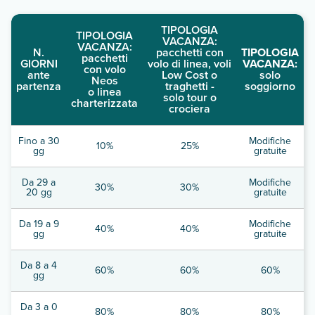
TIPOLOGIA
TIPOLOGIA
VACANZA:
VACANZA:
N.
pacchetti con
TIPOLOGIA
pacchetti
GIORNI
volo di linea, voli
VACANZA:
con volo
ante
Low Cost o
solo
Neos
partenza
traghetti -
soggiorno
o linea
solo tour o
charterizzata
crociera
Fino a 30
Modifiche
10%
25%
gg
gratuite
Da 29 a
Modifiche
30%
30%
20 gg
gratuite
Da 19 a 9
Modifiche
40%
40%
gg
gratuite
Da 8 a 4
60%
60%
60%
gg
Da 3 a 0
80%
80%
80%