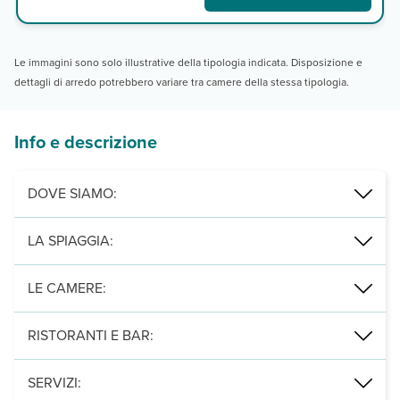
Le immagini sono solo illustrative della tipologia indicata. Disposizione e
dettagli di arredo potrebbero variare tra camere della stessa tipologia.
Info e descrizione
DOVE SIAMO:
Protaras, in pieno centro, a 750 m dalla spiaggia, 12 km da Ayia N
LA SPIAGGIA:
a 750 m, spiaggia di Vryssi, di sabbia, attrezzata con ombrelloni e
LE CAMERE:
172 camere (21 m²), con servizi privati, asciugacapelli, tv satellit
RISTORANTI E BAR:
1 ristorante a buffet e 2 bar di cui uno presso la piscina.
SERVIZI: