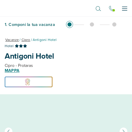
Vai al contenuto principale
Apr
1
.
Componi la tua vacanza
Vacanze
/
Cipro
/
Antigoni Hotel
Hotel
Antigoni Hotel
Cipro - Protaras
MAPPA