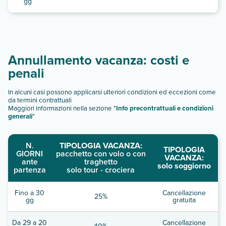
gg
Annullamento vacanza: costi e
penali
In alcuni casi possono applicarsi ulteriori condizioni ed eccezioni come
da termini contrattuali
Maggiori informazioni nella sezione "
Info precontrattuali e condizioni
generali
"
N.
TIPOLOGIA VACANZA:
TIPOLOGIA
GIORNI
pacchetto con volo o con
VACANZA:
ante
traghetto
solo soggiorno
partenza
solo tour - crociera
Fino a 30
Cancellazione
25%
gg
gratuita
Da 29 a 20
Cancellazione