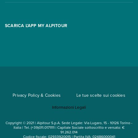
Contatti
FAQ
Promo
Area riservata
Opzione Flexi
Racconti
SCARICA L'APP MY ALPITOUR
Assicurazioni
Condizioni generali di contratto
Partnership
App My Alpitour World
Documenti per l'espatrio
Parti e Riparti
Convenzioni
Trova un'agenzia
Viaggi di gruppo
Metodi di pagamento
Regole per viaggiare
Cataloghi
Privacy Policy & Cookies
Le tue scelte sui cookies
Mappa del sito
Informazioni Legali
Noleggio auto
Copyright © 2021 | Alpitour S.p.A. Sede Legale: Via Lugaro, 15 - 10126 Torino -
Italia | Tel. (+39)011.0171111 | Capitale Sociale sottoscritto e versato: €
91.262.014
Codice fiscale: 02933920015 | Partita IVA: 02486000041