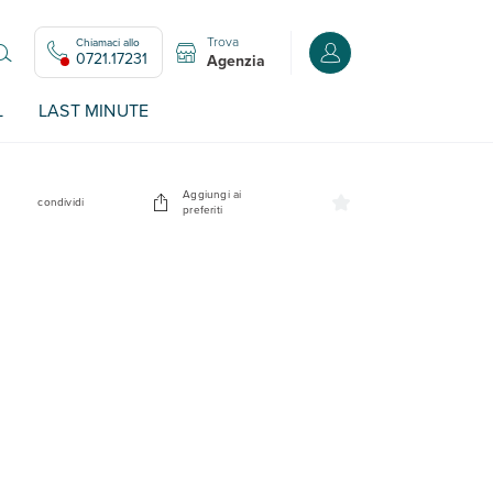
Trova
Chiamaci allo
Accedi o registrati all
0721.17231
Agenzia
L
LAST MINUTE
Aggiungi ai
condividi
preferiti