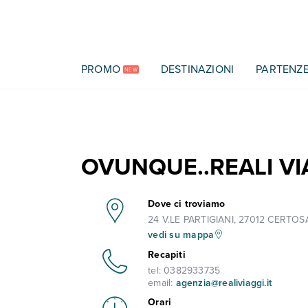
Vai al contenuto principale
PROMO
DESTINAZIONI
PARTENZ
NEW
OVUNQUE..REALI VI
Dove ci troviamo
24 V.LE PARTIGIANI, 27012 CERTOSA
vedi su mappa
Recapiti
tel:
0382933735
email:
agenzia@realiviaggi.it
Orari