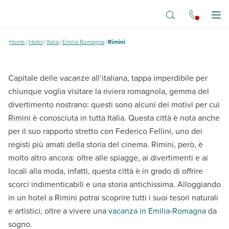
Vai al contenuto principale
Dove vuoi andare?
Apr
Hotel a Rimini
Home
/
Hotel
/
Italia
/
Emilia Romagna
/
Rimini
Alla scoperta della capitale del divertimento
Capitale delle vacanze all’italiana, tappa imperdibile per
chiunque voglia visitare la riviera romagnola, gemma del
divertimento nostrano: questi sono alcuni dei motivi per cui
Rimini è conosciuta in tutta Italia. Questa città è nota anche
per il suo rapporto stretto con Federico Fellini, uno dei
registi più amati della storia del cinema. Rimini, però, è
molto altro ancora: oltre alle spiagge, ai divertimenti e ai
locali alla moda, infatti, questa città è in grado di offrire
scorci indimenticabili e una storia antichissima. Alloggiando
in un hotel a Rimini potrai scoprire tutti i suoi tesori naturali
e artistici, oltre a vivere una
vacanza in Emilia-Romagna
da
sogno.