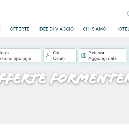
E
OFFERTE
IDEE DI VIAGGIO
CHI SIAMO
HOTE
logia
Chi
Partenza
eziona tipologia
Ospiti
Aggiungi data
fferte Formente