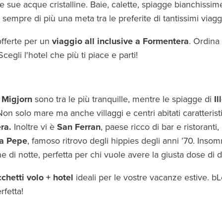
elle sue acque cristalline. Baie, calette, spiagge bianchissi
 sempre di più una meta tra le preferite di tantissimi viaggi
 offerte per un
viaggio all inclusive a Formentera
. Ordina 
cegli l'hotel che più ti piace e parti!
 Migjorn
sono tra le più tranquille, mentre le spiagge di
Il
Non solo mare ma anche villaggi e centri abitati caratteristi
era.
Inoltre vi è
San Ferran
, paese ricco di bar e ristoranti,
a Pepe
, famoso ritrovo degli hippies degli anni ’70. Inso
che di notte, perfetta per chi vuole avere la giusta dose di 
chetti volo + hotel
ideali per le vostre vacanze estive. b
rfetta!