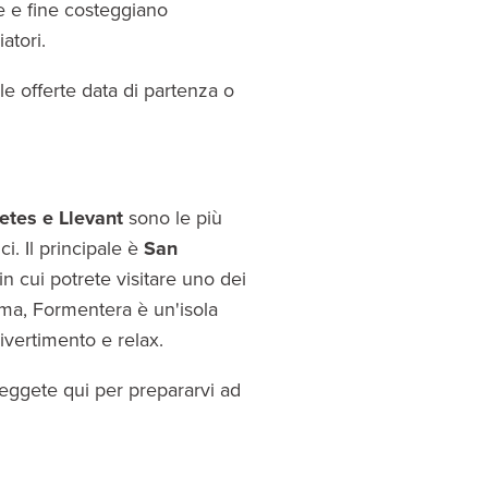
me e fine costeggiano
atori.
le offerte data di partenza o
letes e Llevant
sono le più
ci. Il principale è
San
 in cui potrete visitare uno dei
mma, Formentera è un'isola
divertimento e relax.
Leggete qui per prepararvi ad