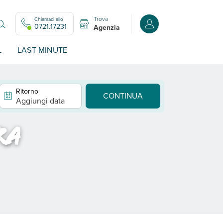
Trova
Chiamaci allo
Accedi o registrati all
0721.17231
Agenzia
L
LAST MINUTE
Ritorno
CONTINUA
Aggiungi data
ra