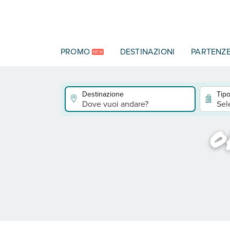
Vai al contenuto principale
PROMO
DESTINAZIONI
PARTENZ
NEW
Destinazione
Tipo
Dove vuoi andare?
Sel
O