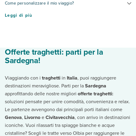
Come personalizzare il mio viaggio?
indicare il numero di partecipanti, il porto di partenza, di arrivo
Mediterraneo. Con noi potrai viaggiare con:
e le date della tua vacanza. Ti verranno elencate tutte le
GRANDI NAVI VELOCI
Hai trovato l'hotel e il pacchetto viaggio con traghetto che fa
Leggi di più
strutture disponibili in base la ricerca che hai effettuato.
GRIMALDI LINES
per te? Fantastico! Procedi all'acquisto e personalizza la tua
Le date con più soluzioni di viaggi sono da domenica a
TIRRENIA
vacanza:
domenica.
TOREMAR
scegli la sistemazione tra passaggio ponte, poltrona o una
MOBY
delle diverse tipologie di cabina disponibili
aggiungi il tipo di veicolo con il quale desideri viaggiare
specifica se viaggi con animali domestici
Offerte traghetti: parti per la
Dopo aver verificato la disponibilità, aggiungi eventuali servizi
Sardegna!
extra e continua con l'ultimo step.
Viaggiando con i
traghetti
in
Italia
, puoi raggiungere
destinazioni meravigliose. Parti per la
Sardegna
approfittando delle nostre migliori
offerte traghetti:
soluzioni pensate per unire comodità, convenienza e relax.
Le partenze avvengono dai principali porti italiani come
Genova
,
Livorno
e
Civitavecchia
, con arrivo in destinazioni
iconiche. Vuoi rilassarti tra spiagge bianche e acque
cristalline? Scegli le tratte verso Olbia per raggiungere le