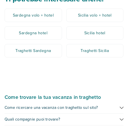
Sardegna volo + hotel
Sicilia volo + hotel
Sardegna hotel
Sicilia hotel
Traghetti Sardegna
Traghetti Sicilia
Come trovare la tua vacanza in traghetto
Come ricercare una vacanza con traghetto sul sito?
Con Eden puoi prenotare un pacchetto vacanza con hotel +
Quali compagnie puoi trovare?
traghetto + trasfer tutto compreso. Come trovarla? Ti basta
inserire la meta (tra Sardegna, Sicilia o Lacona, all'Elba),
Eden è partner delle più note compagnie marittime del