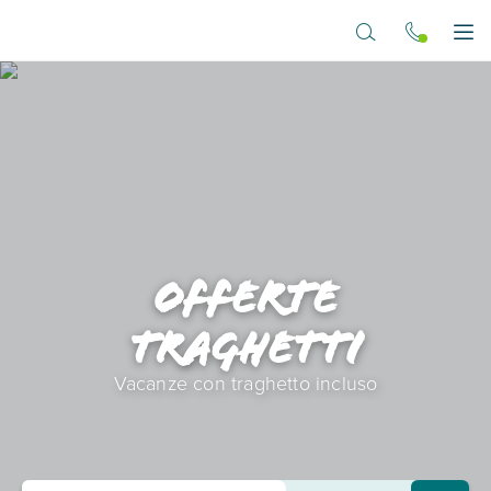
Vai al contenuto principale
Apr
Offerte
Traghetti
Vacanze con traghetto incluso