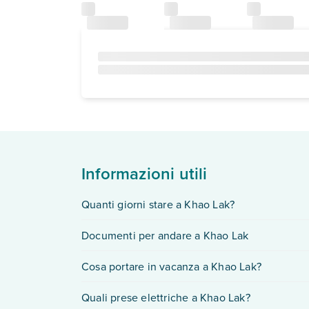
Informazioni utili
Quanti giorni stare a Khao Lak?
Per vivere al meglio una
vacanza a
Khao Lak
, s
Documenti per andare a Khao Lak
suggestivi dintorni.
Per i cittadini italiani, i
documenti per andare a 
Cosa portare in vacanza a Khao Lak?
Arrival Card
prima dell’arrivo.
Se stai pensando a
cosa mettere in valigia
per l
Quali prese elettriche a Khao Lak?
abiti coprenti per le visite ai templi.