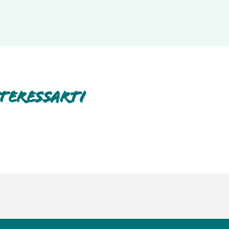
iversale per poter ricaricare facilmente tutti i
teressarti