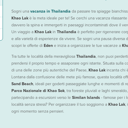
rno a
 le tue
acanze
Khao Lak
offrono soluzioni perfette per combinare volo e soggiorno, regalandot
vacanze a Khao Lak
? Prenota le
escursioni in Thailandia
: hotel immersi nella natura perfetti per chi vuo
con
Eden
per garanti
Sogni una
vacanza in Thailandia
da passare tra spiagge bianchissi
Khao Lak
è la meta ideale per te! Se cerchi una vacanza rilassante 
davvero la spina e immergerti in paesaggi incontaminati dove il ver
Un viaggio a
Khao Lak
in
Thailandia
è perfetto per rigenerare cor
e alla varietà di esperienze da vivere. Se sogni una pausa diversa da
scopri le offerte di
Eden
e inizia a organizzare le tue vacanze a
Kh
Tra tutte le località della meravigliosa
Thailandia
, non puoi perdert
prendersi il proprio tempo e assaporare ogni istante. Situata sulla
di una delle zone più autentiche del Paese,
Khao Lak
incanta chi è
Lontana dalla confusione delle mete più famose, questa località o
Sand Beach
, ideali per goderti passeggiate lunghe e momenti di rel
Parco Nazionale di Khao Sok
, tra foreste pluviali e laghi smeraldo
partecipando a escursioni verso le
Similan Islands
- famose per i l
località senza stress? Per organizzare il tuo soggiorno a
Khao Lak
, 
ogni momento senza pensieri.