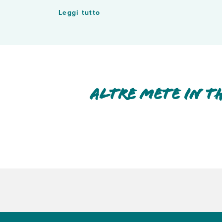
Le
prese elettriche a Khao Lak
sono di
tipo A, 
Leggi tutto
dispositivi elettronici.
Altre mete in T