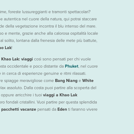
i un’esperienza senza pensieri fin dal decollo. Puoi scegliere voli diretti
le rilassarsi in zone autentiche e tranquille. Scopri subito le strutture e sce
rti il massimo del divertimento. Visita il famoso tempo di
Wat Bang Riang
o
me, foreste lussureggianti e tramonti spettacolari?
e autentica nel cuore della natura, qui potrai staccare
de della vegetazione incontra il blu intenso del mare.
po e mente, grazie anche alla calorosa ospitalità locale
l solito, lontana dalla frenesia delle mete più battute,
ao Lak
!
i
Khao Lak: viaggi
così sono pensati per chi vuole
 costa occidentale e poco distante da
Phuket
, nel cuore
 in cerca di esperienze genuine e ritmi rilassati.
ffre spiagge meravigliose come
Bang Niang
e
White
ax assoluto. Dalla costa puoi partire alla scoperta del
, oppure arricchire i tuoi
viaggi a Khao Lak
oro fondali cristallini. Vuoi partire per questa splendida
i
pacchetti vacanze
pensati da
Eden
ti faranno vivere