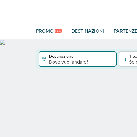
Vai al contenuto principale
PROMO
DESTINAZIONI
PARTENZ
NEW
Destinazione
Tipo
Dove vuoi andare?
Sel