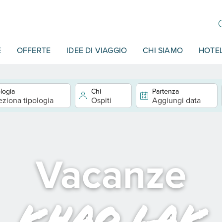
E
OFFERTE
IDEE DI VIAGGIO
CHI SIAMO
HOTE
logia
Chi
Partenza
eziona tipologia
Ospiti
Aggiungi data
Vacanze
khao lak