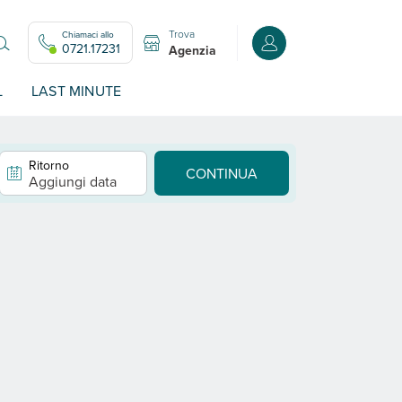
Trova
Chiamaci allo
Accedi o registrati all
0721.17231
Agenzia
L
LAST MINUTE
Ritorno
CONTINUA
Aggiungi data