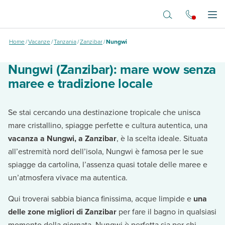
Vai al contenuto principale
Nungwi
Apr
Home
/
Vacanze
/
Tanzania
/
Zanzibar
/
Nungwi
Nungwi (Zanzibar): mare wow senza
maree e tradizione locale
Se stai cercando una destinazione tropicale che unisca
mare cristallino, spiagge perfette e cultura autentica, una
vacanza a Nungwi, a Zanzibar
, è la scelta ideale. Situata
all’estremità nord dell’isola, Nungwi è famosa per le sue
spiagge da cartolina, l’assenza quasi totale delle maree e
un’atmosfera vivace ma autentica.
Qui troverai sabbia bianca finissima, acque limpide e
una
delle zone migliori di Zanzibar
per fare il bagno in qualsiasi
momento della giornata. Nungwi è perfetta sia per chi