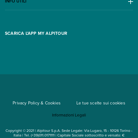
Lavora con noi
INFO UTILI
Offerte
Contatti
FAQ
Promo
Area riservata
Opzione Flexi
Racconti
SCARICA L'APP MY ALPITOUR
Assicurazioni
Condizioni generali di contratto
Partnership
App My Alpitour World
Documenti per l'espatrio
Parti e Riparti
Convenzioni
Trova un'agenzia
Viaggi di gruppo
Metodi di pagamento
Regole per viaggiare
Cataloghi
Privacy Policy & Cookies
Le tue scelte sui cookies
Mappa del sito
Informazioni Legali
Noleggio auto
Copyright © 2021 | Alpitour S.p.A. Sede Legale: Via Lugaro, 15 - 10126 Torino -
Italia | Tel. (+39)011.0171111 | Capitale Sociale sottoscritto e versato: €