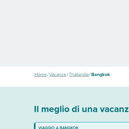
Home
/
Vacanze
/
Thailandia
/
Bangkok
Il meglio di una vacan
Scegli l'hotel giusto per te
Vola a Bangkok con Eden
Esperienze indimenticabili
VIAGGIO A BANGKOK