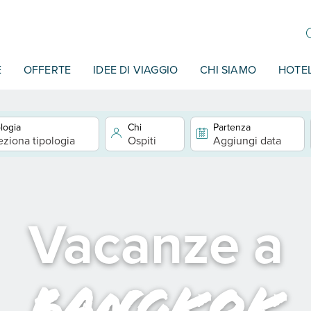
E
OFFERTE
IDEE DI VIAGGIO
CHI SIAMO
HOTE
logia
Chi
Partenza
eziona tipologia
Ospiti
Aggiungi data
Vacanze a
Bangkok