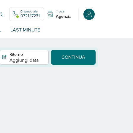
Trova
Chiamaci allo
Accedi o registrati all
0721.17231
Agenzia
L
LAST MINUTE
Ritorno
CONTINUA
Aggiungi data