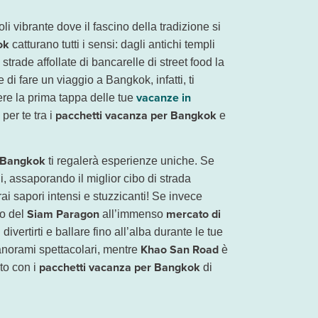
ere vicino ai mercati notturni, ai templi storici o alle vie dello shopping, t
e da
proposte di Eden ti assicuri il tuo posto ad un prezzo più che vantaggioso: da
Ita Airways
da Roma Fiumicino (3 volte a settimana). Oltre al collega
i vibrante dove il fascino della tradizione si
ok
catturano tutti i sensi: dagli antichi templi
e strade affollate di bancarelle di street food la
di fare un viaggio a Bangkok, infatti, ti
vacanze in
ere la prima tappa delle tue
pacchetti vacanza per Bangkok
per te tra i
e
a Bangkok
ti regalerà esperienze uniche. Se
i, assaporando il miglior cibo di strada
rai sapori intensi e stuzzicanti! Se invece
Siam Paragon
mercato di
so del
all’immenso
divertirti e ballare fino all’alba durante le tue
Khao San Road
panorami spettacolari, mentre
è
pacchetti vacanza per Bangkok
ito con i
di