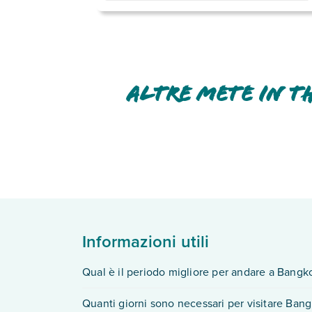
Altre mete in T
Informazioni utili
Qual è il periodo migliore per andare a Bangk
Sapere
quando andare in Thailandia
è essenzia
Quanti giorni sono necessari per visitare Ban
stagione secca, quando le temperature sono più m