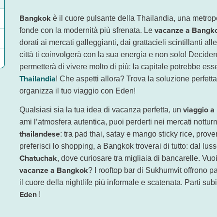
?
 operati da
 Paese prenotando in anticipo le tue
La città offre quartieri adatti a ogni tipo di viaggiatore: che tu voglia ess
Bangkok
Thai Airways
da Milano Malpensa
escursioni in Thailandia
con frequenza giornaliera 
! Grazie alle 
è il cuore pulsante della Thailandia, una metropol
vacanze a Bangk
fonde con la modernità più sfrenata. Le
dorati ai mercati galleggianti, dai grattacieli scintillanti all
città ti coinvolgerà con la sua energia e non solo! Decidere 
permetterà di vivere molto di più: la capitale potrebbe ess
Thailandia
! Che aspetti allora? Trova la soluzione perfetta 
organizza il tuo viaggio con Eden!
viaggio 
Qualsiasi sia la tua idea di vacanza perfetta, un
ami l’atmosfera autentica, puoi perderti nei mercati notturn
thailandese
: tra pad thai, satay e mango sticky rice, prove
preferisci lo shopping, a Bangkok troverai di tutto: dal lus
Chatuchak
, dove curiosare tra migliaia di bancarelle. Vuoi 
vacanze a Bangkok
? I rooftop bar di Sukhumvit offrono 
il cuore della nightlife più informale e scatenata. Parti sub
Eden
!