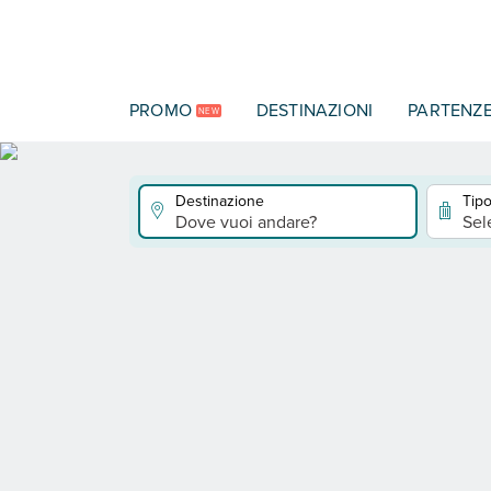
Vai al contenuto principale
PROMO
DESTINAZIONI
PARTENZ
NEW
Destinazione
Tipo
Dove vuoi andare?
Sel