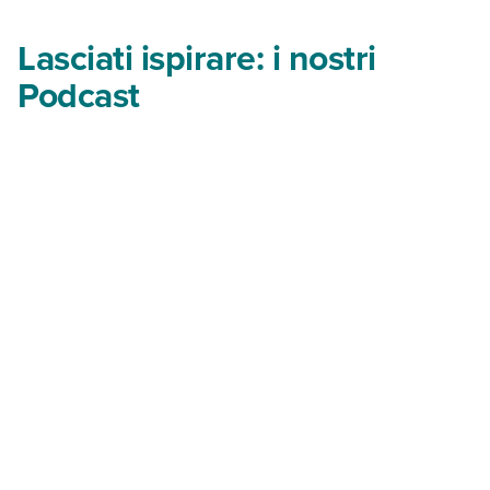
tutto l’anno
.
Per maggiori informazioni sui
documenti necessari
per il tuo
prossimo viaggio
clicca qui
.
Lasciati ispirare: i nostri
NB:
data la variabilità delle normative in materia e per maggiori
Podcast
informazioni, prima della partenza è necessario consultare il
sito viaggiaresicuri.it.
Dominicana: cosa c'è da sapere