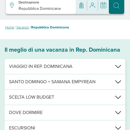
Destinazione
Repubblica Dominicana
Home
/
Vacanze
/
Repubblica Dominicana
Il meglio di una vacanza in Rep. Dominicana
VIAGGIO IN REP. DOMINICANA
SANTO DOMINGO + SAMANA EMPYREAN
Una
vacanza in Repubblica Dominicana
è una vera e propria car
SCELTA LOW BUDGET
Leggi Tutto
La
Repubblica Dominicana
è una destinazione che unisce città ri
DOVE DORMIRE
Il format più economico per
viaggio in Repubblica Dominicana
? 
Un’unica attenzione durante la scelta della tuo trattamento hotel: n
ESCURSIONI
Prenota subito con Eden il tuo viaggio nella Repubblica Dominica
In Repubblica Dominicana puoi scegliere tra tante sistemazioni dive