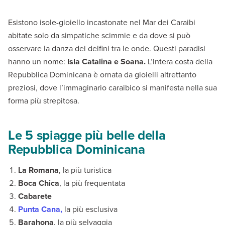
Esistono isole-gioiello incastonate nel Mar dei Caraibi
abitate solo da simpatiche scimmie e da dove si può
osservare la danza dei delfini tra le onde. Questi paradisi
hanno un nome:
Isla Catalina e Soana.
L’intera costa della
Repubblica Dominicana è ornata da gioielli altrettanto
preziosi, dove l’immaginario caraibico si manifesta nella sua
forma più strepitosa.
Le 5 spiagge più belle della
Repubblica Dominicana
La Romana
, la più turistica
Boca Chica
, la più frequentata
Cabarete
Punta Cana,
la più esclusiva
Barahona
, la più selvaggia