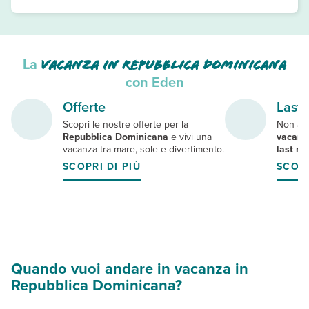
Oltre a queste sistemazioni all inclusive più blasonate Eden ti pr
Ricca di rigogliosa natura lussureggiante, la Repubblica Dominicana
Leggi Tutto
Leggi Tutto
La
vacanza in Repubblica Dominicana
con Eden
Leggi Tutto
Offerte
Last 
Scopri le nostre offerte per la
Non asp
Repubblica Dominicana
e vivi una
vacanz
vacanza tra mare, sole e divertimento.
last mi
SCOPRI DI PIÙ
SCOPR
Quando vuoi andare in vacanza in
Repubblica Dominicana?