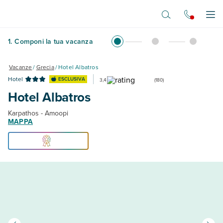
Vai al contenuto principale
Apr
1
.
Componi la tua vacanza
Vacanze
/
Grecia
/
Hotel Albatros
Hotel
ESCLUSIVA
3,4
(
180
)
Hotel Albatros
Karpathos - Amoopi
MAPPA