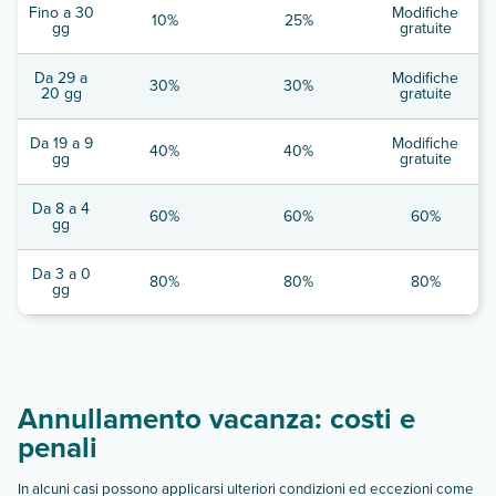
Fino a 30
Modifiche
10%
25%
gg
gratuite
Da 29 a
Modifiche
30%
30%
20 gg
gratuite
Da 19 a 9
Modifiche
40%
40%
gg
gratuite
Da 8 a 4
60%
60%
60%
gg
Da 3 a 0
80%
80%
80%
gg
Annullamento vacanza: costi e
penali
In alcuni casi possono applicarsi ulteriori condizioni ed eccezioni come