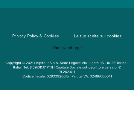
Metodi di pagamento
Regole per viaggiare
Cataloghi
Privacy Policy & Cookies
Le tue scelte sui cookies
Mappa del sito
Informazioni Legali
Noleggio auto
Copyright © 2021 | Alpitour S.p.A. Sede Legale: Via Lugaro, 15 - 10126 Torino -
Italia | Tel. (+39)011.0171111 | Capitale Sociale sottoscritto e versato: €
91.262.014
Codice fiscale: 02933920015 | Partita IVA: 02486000041