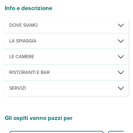
Info e descrizione
DOVE SIAMO
Amoopi, a 200 m dalla spiaggia, 6,5 km dal centro di Pigadia e dal
LA SPIAGGIA
di sabbia a 200 m, attrezzata con ombrelloni e lettini a pagamento 
LE CAMERE
39 camere (20 m²) disposte su 3 piani con servizi privati, asciuga
RISTORANTI E BAR
una sala per la prima colazione e, a pagamento, un bar.
SERVIZI
una piscina con area separata per bambini, attrezzata con ombrellon
Gli ospiti vanno pazzi per