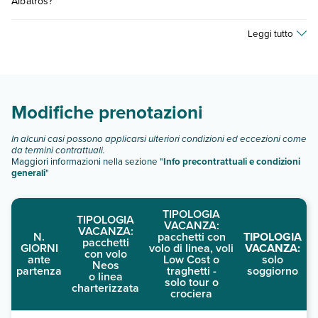
Albatros?
prezzi, compila il motore di ricerca e scegli quando partire.
Hotel Albatros dispone di diverse tipologie di camere:
Leggi tutto
camera piano terra
camera primo piano
Scopri tutti i dettagli nel paragrafo dedicato "
Info e
descrizione
".
Modifiche prenotazioni
In alcuni casi possono applicarsi ulteriori condizioni ed eccezioni come
da termini contrattuali.
Maggiori informazioni nella sezione "
Info precontrattuali e condizioni
generali
"
TIPOLOGIA
TIPOLOGIA
VACANZA:
VACANZA:
N.
pacchetti con
TIPOLOGIA
pacchetti
GIORNI
volo di linea, voli
VACANZA:
con volo
ante
Low Cost o
solo
Neos
partenza
traghetti -
soggiorno
o linea
solo tour o
charterizzata
crociera