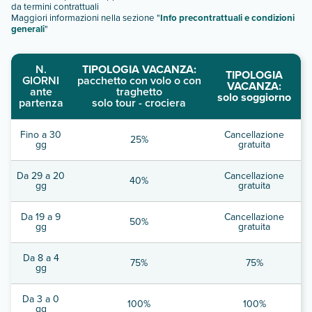
da termini contrattuali
Maggiori informazioni nella sezione "
Info precontrattuali e condizioni
generali
"
N.
TIPOLOGIA VACANZA:
TIPOLOGIA
GIORNI
pacchetto con volo o con
VACANZA:
ante
traghetto
solo soggiorno
partenza
solo tour - crociera
Fino a 30
Cancellazione
25%
gg
gratuita
Da 29 a 20
Cancellazione
40%
gg
gratuita
Da 19 a 9
Cancellazione
50%
gg
gratuita
Da 8 a 4
75%
75%
gg
Da 3 a 0
100%
100%
gg