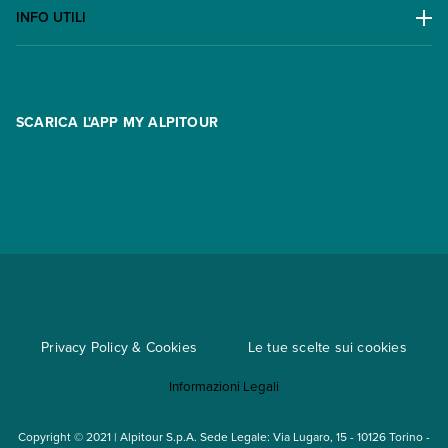
Lavora con noi
INFO UTILI
Offerte
Contatti
FAQ
Promo
Area riservata
Opzione Flexi
Racconti
SCARICA L'APP MY ALPITOUR
Assicurazioni
Condizioni generali di contratto
Partnership
App My Alpitour World
Documenti per l'espatrio
Parti e Riparti
Convenzioni
Trova un'agenzia
Viaggi di gruppo
Metodi di pagamento
Regole per viaggiare
Cataloghi
Privacy Policy & Cookies
Le tue scelte sui cookies
Mappa del sito
Informazioni Legali
Noleggio auto
Copyright © 2021 | Alpitour S.p.A. Sede Legale: Via Lugaro, 15 - 10126 Torino -