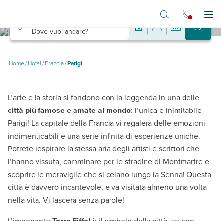
Vai al contenuto principale
Destinazione
Apr
Dove vuoi andare?
Hotel a Parigi
Dove dormire a Parigi spendendo poco
Home
/
Hotel
/
Francia
/
Parigi
L’arte e la storia si fondono con la leggenda in una delle
città più famose e amate al mondo
: l’unica e inimitabile
Parigi! La capitale della Francia vi regalerà delle emozioni
indimenticabili e una serie infinita di esperienze uniche.
Potrete respirare la stessa aria degli artisti e scrittori che
l’hanno vissuta, camminare per le stradine di Montmartre e
scoprire le meraviglie che si celano lungo la Senna! Questa
città è davvero incantevole, e va visitata almeno una volta
nella vita. Vi lascerà senza parole!
L’imponente
Torre Eiffel
è il simbolo della città, se non