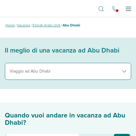
Vai al contenuto principale
Abu Dhabi
Apr
Home
/
Vacanze
/
Emirati Arabi Uniti
/
Abu Dhabi
Il meglio di una vacanza ad Abu Dhabi
Viaggio ad Abu Dhabi
Abu Dhabi, uno scrigno di meraviglie
Diciamoci la verità: chi sceglie una vacanza ad Abu Dhabi non cerca solo s
Oggi c’è solo l’imbarazzo della scelta per decidere come passare le giorn
Quando vuoi andare in vacanza ad Abu
Dhabi?