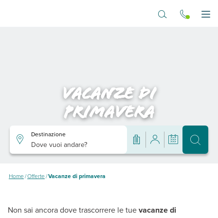
Vai al contenuto principale
Apr
Vacanze di
primavera
Destinazione
Dove vuoi andare?
Home
/
Offerte
/
Vacanze di primavera
Non sai ancora dove trascorrere le tue
vacanze di