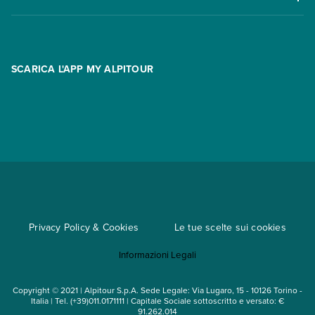
Offerte
Contatti
FAQ
Promo
Area riservata
Opzione Flexi
Racconti
SCARICA L'APP MY ALPITOUR
Assicurazioni
Condizioni generali di contratto
Partnership
App My Alpitour World
Documenti per l'espatrio
Parti e Riparti
Convenzioni
Trova un'agenzia
Viaggi di gruppo
Metodi di pagamento
Regole per viaggiare
Cataloghi
Privacy Policy & Cookies
Le tue scelte sui cookies
Mappa del sito
Informazioni Legali
Noleggio auto
Copyright © 2021 | Alpitour S.p.A. Sede Legale: Via Lugaro, 15 - 10126 Torino -
Italia | Tel. (+39)011.0171111 | Capitale Sociale sottoscritto e versato: €
91.262.014