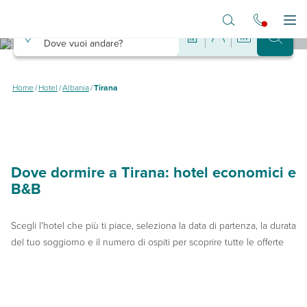
Vai al contenuto principale
Destinazione
Apr
Dove vuoi andare?
Hotel a Tirana
Dove dormire a Tirana spendendo poco
Home
/
Hotel
/
Albania
/
Tirana
Dove dormire a Tirana: hotel economici e
B&B
Scegli l'hotel che più ti piace, seleziona la data di partenza, la durata
del tuo soggiorno e il numero di ospiti per scoprire tutte le offerte