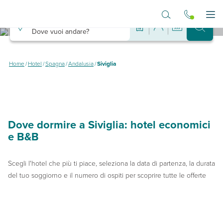
Vai al contenuto principale
Destinazione
Apr
Dove vuoi andare?
Hotel a Siviglia
Dove dormire a Siviglia spendendo poco
Home
/
Hotel
/
Spagna
/
Andalusia
/
Siviglia
Dove dormire a Siviglia: hotel economici
e B&B
Scegli l'hotel che più ti piace, seleziona la data di partenza, la durata
del tuo soggiorno e il numero di ospiti per scoprire tutte le offerte