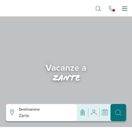
Vai al contenuto principale
Apr
Vacanze a
Zante
Destinazione
Zante