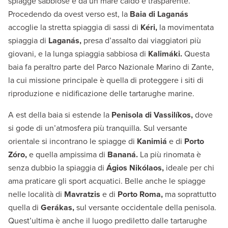
spiagge sabbiose e da un mare caldo e trasparente.
Procedendo da ovest verso est, la
Baia di Laganás
accoglie la stretta spiaggia di sassi di
Kéri,
la movimentata
spiaggia di
Laganás,
presa d’assalto dai viaggiatori più
giovani, e la lunga spiaggia sabbiosa di
Kalimáki.
Questa
baia fa peraltro parte del Parco Nazionale Marino di Zante,
la cui missione principale è quella di proteggere i siti di
riproduzione e nidificazione delle tartarughe marine.
A est della baia si estende la
Penisola di Vassilíkos,
dove
si gode di un’atmosfera più tranquilla. Sul versante
orientale si incontrano le spiagge di
Kanimiá
e di
Porto
Zóro,
e quella ampissima di
Bananá.
La più rinomata è
senza dubbio la spiaggia di
Ágios Nikólaos,
ideale per chi
ama praticare gli sport acquatici. Belle anche le spiagge
nelle località di
Mavratzis
e di
Porto Roma,
ma soprattutto
quella di
Gerákas,
sul versante occidentale della penisola.
Quest’ultima è anche il luogo prediletto dalle tartarughe