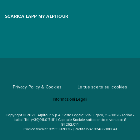
Promo
Area riservata
Opzione Flexi
Racconti
SCARICA L'APP MY ALPITOUR
Assicurazioni
Condizioni generali di contratto
Partnership
App My Alpitour World
Documenti per l'espatrio
Parti e Riparti
Convenzioni
Trova un'agenzia
Viaggi di gruppo
Metodi di pagamento
Regole per viaggiare
Cataloghi
Privacy Policy & Cookies
Le tue scelte sui cookies
Mappa del sito
Informazioni Legali
Noleggio auto
Copyright © 2021 | Alpitour S.p.A. Sede Legale: Via Lugaro, 15 - 10126 Torino -
Italia | Tel. (+39)011.0171111 | Capitale Sociale sottoscritto e versato: €
91.262.014
Codice fiscale: 02933920015 | Partita IVA: 02486000041