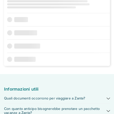
Informazioni utili
Quali documenti occorrono per viaggiare a Zante?
Per i cittadini appartenenti all’Unione Europea sono richiesti o
Con quanto anticipo bisognerebbe prenotare un pacchetto
il passaporto o la carta di identità valida per l’espatrio ed in
vacanze a Zante?