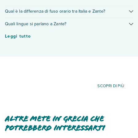
corso di validità.
Prenotando prima si ha maggiore scelta e disponibilità di
Qual è la differenza di fuso orario tra Italia e Zante?
strutture e resort. In più, Eden garantisce diversi vantaggi in
termini di promozioni e prezzo per chi prenota in anticipo,
Zante è un'ora avanti rispetto all'Italia.
Quali lingue si parlano a Zante?
scopri di più
!
A Zante si parla il Greco moderno tuttavia sono molto diffuse
Leggi tutto
l’inglese, il francese e l’italiano.
SCOPRI DI PIÙ
altre mete in Grecia che
potrebbero interessarti