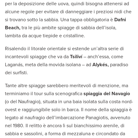
per la deposizione delle uova, quindi bisogna attenersi ad
alcune regole per evitare di danneggiare i preziosi nidi che
si trovano sotto la sabbia. Una tappa obbligatoria è
Dafni
Beach,
tra le più ambite spiagge di sabbia dell’isola,
lambita da acque tiepide e cristalline.
Risalendo il litorale orientale si estende un’altra serie di
incantevoli spiagge che va da
Tsiliví
– anch’essa, come
Laganás, meta della movida isolana – ad
Alykés,
paradiso
dei surfisti.
Tante altre spiagge sarebbero meritevoli di menzione, ma
terminiamo il tour sulla scenografica
spiaggia del Navagio
(o del Naufragio), situata in una baia isolata sulla costa nord-
ovest e raggiungibile solo in barca. Il nome della spiaggia è
legato al naufragio dell’imbarcazione Panagiotis, avvenuto
nel 1980. Il relitto è ancora lì sul bianchissimo arenile, di
sabbia e sassolini, a forma di mezzaluna e circondato da