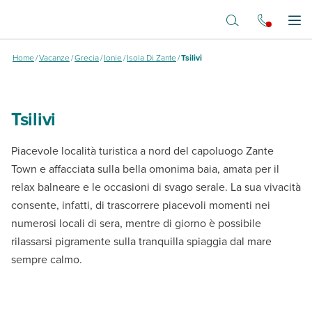
Vai al contenuto principale
Tsilivi
Apr
Home
/
Vacanze
/
Grecia
/
Ionie
/
Isola Di Zante
/
Tsilivi
Tsilivi
Piacevole località turistica a nord del capoluogo Zante
Town e affacciata sulla bella omonima baia, amata per il
relax balneare e le occasioni di svago serale. La sua vivacità
consente, infatti, di trascorrere piacevoli momenti nei
numerosi locali di sera, mentre di giorno è possibile
rilassarsi pigramente sulla tranquilla spiaggia dal mare
sempre calmo.