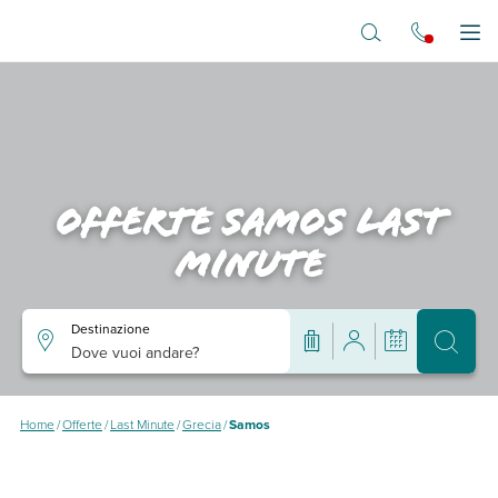
Vai al contenuto principale
Apr
Offerte samos last
minute
Destinazione
Dove vuoi andare?
Home
/
Offerte
/
Last Minute
/
Grecia
/
Samos