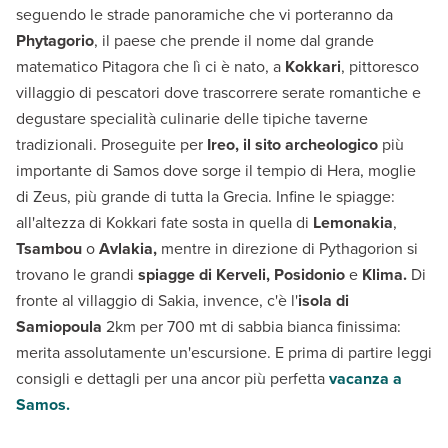
seguendo le strade panoramiche che vi porteranno da
Phytagorio
, il paese che prende il nome dal grande
matematico Pitagora che lì ci è nato, a
Kokkari
, pittoresco
villaggio di pescatori dove trascorrere serate romantiche e
degustare specialità culinarie delle tipiche taverne
tradizionali. Proseguite per
Ireo, il sito archeologico
più
importante di Samos dove sorge il tempio di Hera, moglie
di Zeus, più grande di tutta la Grecia. Infine le spiagge:
all'altezza di Kokkari fate sosta in quella di
Lemonakia
,
Tsambou
o
Avlakia,
mentre in direzione di Pythagorion si
trovano le grandi
spiagge di Kerveli, Posidonio
e
Klima.
Di
fronte al villaggio di Sakia, invence, c'è l'
isola di
Samiopoula
2km per 700 mt di sabbia bianca finissima:
merita assolutamente un'escursione. E prima di partire leggi
consigli e dettagli per una ancor più perfetta
vacanza a
Samos.