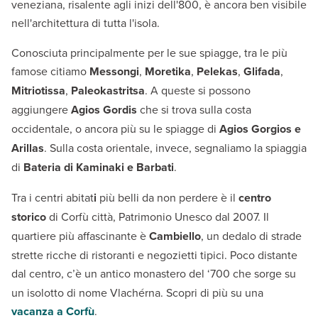
veneziana, risalente agli inizi dell'800, è ancora ben visibile
nell'architettura di tutta l'isola.
Conosciuta principalmente per le sue spiagge, tra le più
famose citiamo
Messongi
,
Moretika
,
Pelekas
,
Glifada
,
Mitriotissa
,
Paleokastritsa
. A queste si possono
aggiungere
Agios Gordis
che si trova sulla costa
occidentale, o ancora più su le spiagge di
Agios Gorgios e
Arillas
. Sulla costa orientale, invece, segnaliamo la spiaggia
di
Bateria di Kaminaki e Barbati
.
Tra i centri abitat
i
più belli da non perdere è il
centro
storico
di Corfù città, Patrimonio Unesco dal 2007. Il
quartiere più affascinante è
Cambiello
, un dedalo di strade
strette ricche di ristoranti e negozietti tipici. Poco distante
dal centro, c’è un antico monastero del ‘700
che sorge su
un isolotto di nome Vlachérna. Scopri di più su una
vacanza a Corfù
.