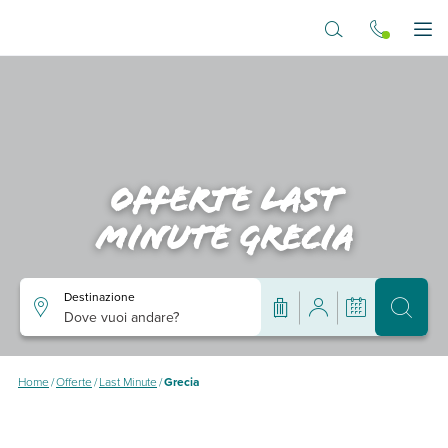
Vai al contenuto principale
Apr
Offerte Last
Minute Grecia
Destinazione
Dove vuoi andare?
Home
/
Offerte
/
Last Minute
/
Grecia