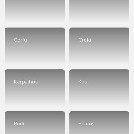
Corfù
Creta
Karpathos
Kos
Rodi
Samos