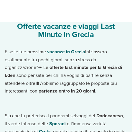
Offerte vacanze e viaggi Last
Minute in Grecia
E se le tue prossime
vacanze in Grecia
iniziassero
esattamente tra pochi giorni, senza stress da
organizzazione?✈️ Le
offerte last minute per la Grecia
di
Eden
sono pensate per chi ha voglia di partire senza
attendere oltre🧳Abbiamo raggruppato le proposte più
interessanti con
partenze entro in 20 giorni.
Sia che tu preferisca i panorami selvaggi del
Dodecaneso
,
il verde intenso delle
Sporadi
o l'immensa varietà
paesaggistica di
Creta
, potrai riservare il tuo posto in pochi