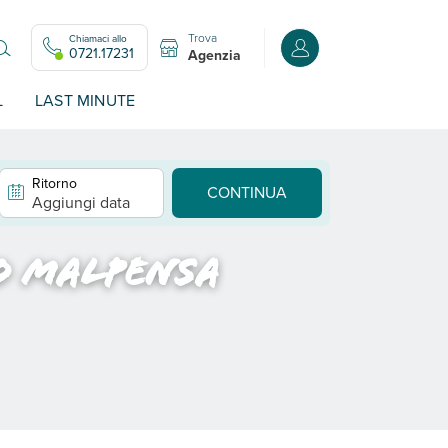
Trova
Chiamaci allo
Accedi o registrati all
0721.17231
Agenzia
L
LAST MINUTE
Ritorno
CONTINUA
Aggiungi data
o Malpensa