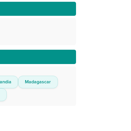
landia
Madagascar
e