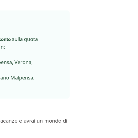
conto
sulla quota
in:
pensa, Verona,
lano Malpensa,
e vacanze e avrai un mondo di