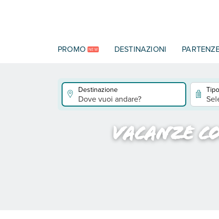
Vai al contenuto principale
PROMO
DESTINAZIONI
PARTENZ
NEW
Destinazione
Tipo
Dove vuoi andare?
Sel
Vacanze c