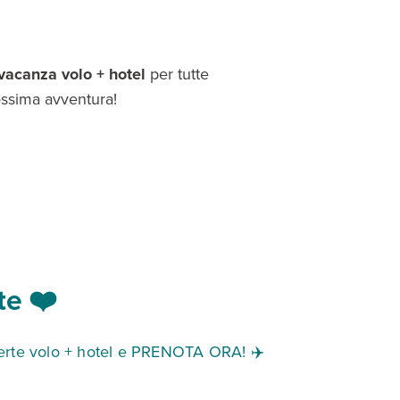
 vacanza volo + hotel
per tutte
rossima avventura!
te ❤️
 offerte volo + hotel e PRENOTA ORA! ✈️