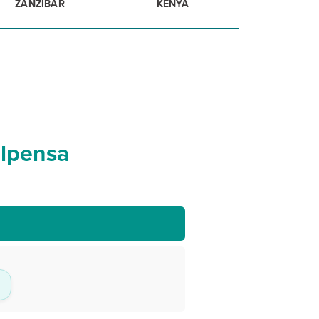
ZANZIBAR
KENYA
alpensa