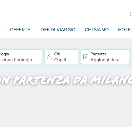
E
OFFERTE
IDEE DI VIAGGIO
CHI SIAMO
HOTE
logia
Chi
Partenza
eziona tipologia
Ospiti
Aggiungi data
on partenza da Milan