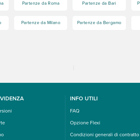
na
Partenze da Roma
Partenze da Bari
P
o
Partenze da Milano
Partenze da Bergamo
EVIDENZA
INFO UTILI
rsioni
FAQ
rte
Opzione Flexi
mo
Condizioni generali di contratto