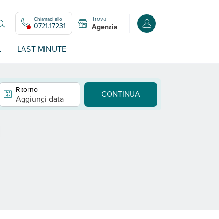
Trova
Chiamaci allo
Accedi o registrati all
0721.17231
Agenzia
L
LAST MINUTE
Ritorno
CONTINUA
Aggiungi data