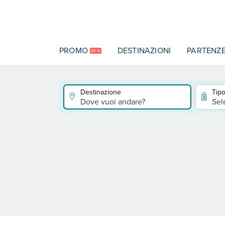
Vai al contenuto principale
PROMO
DESTINAZIONI
PARTENZ
NEW
Destinazione
Tipo
Dove vuoi andare?
Sel