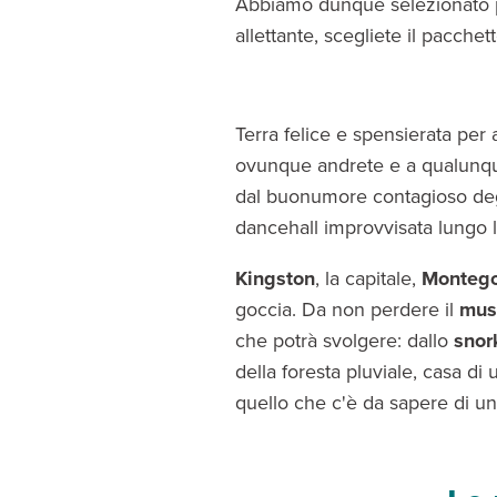
Abbiamo dunque selezionato 
allettante, scegliete il pacchet
Terra felice e spensierata per
ovunque andrete e a qualunque
dal buonumore contagioso deg
dancehall improvvisata lungo le
Kingston
, la capitale,
Monteg
goccia. Da non perdere il
mus
che potrà svolgere: dallo
snor
della foresta pluviale, casa di 
quello che c'è da sapere di u