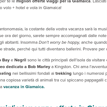
per te le
migliori offerte viaggi per la Giamaica
. Lasciat
to volo + hotel e vola in Giamaica!
 antonomasia, la costante della vostra vacanza sarà la mus
 ora del giorno, sarete sempre accompagnati dalle note 
li abitanti. Insomma
Don't worry be happy,
anche quando 
 strade, perché qui tutti diventano ballerini. Provare per
o B
ay
e
Negril
sono le città principali dell'isola da visitare
eo dedicato a Bob Marley
a Kingston. Chi ama l'avventu
keling
nei bellissimi fondali ai
trekking
lungo i numerosi pe
una copiosa varietà di animali tra cui spiccano pappagalli c
na
vacanza in Giamaica.