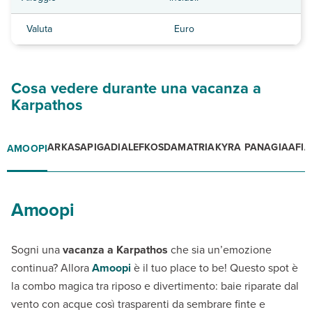
Valuta
Euro
Cosa vedere durante una vacanza a
Karpathos
ARKASA
PIGADIA
LEFKOS
DAMATRIA
KYRA PANAGIA
AFIA
AMOOPI
Amoopi
Sogni una
vacanza a Karpathos
che sia un’emozione
continua? Allora
Amoopi
è il tuo place to be! Questo spot è
la combo magica tra riposo e divertimento: baie riparate dal
vento con acque così trasparenti da sembrare finte e