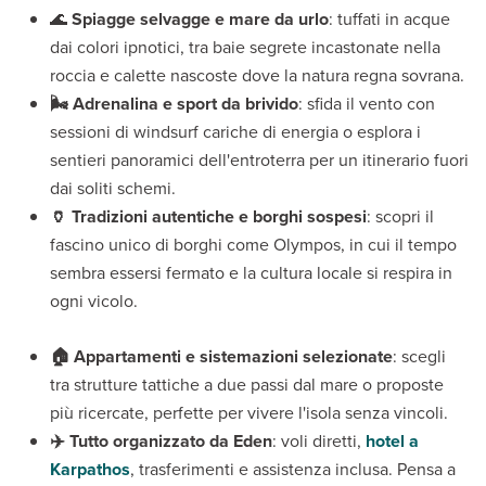
🌊
Spiagge selvagge e mare da urlo
: tuffati in acque
dai colori ipnotici, tra baie segrete incastonate nella
roccia e calette nascoste dove la natura regna sovrana.
🌬️ Adrenalina e sport da brivido
: sfida il vento con
sessioni di windsurf cariche di energia o esplora i
sentieri panoramici dell'entroterra per un itinerario fuori
dai soliti schemi.
🏺 Tradizioni autentiche e borghi sospesi
: scopri il
fascino unico di borghi come Olympos, in cui il tempo
sembra essersi fermato e la cultura locale si respira in
ogni vicolo.
🏠 Appartamenti e sistemazioni selezionate
: scegli
tra strutture tattiche a due passi dal mare o proposte
più ricercate, perfette per vivere l'isola senza vincoli.
✈️ Tutto organizzato da Eden
: voli diretti,
hotel a
Karpathos
, trasferimenti e assistenza inclusa. Pensa a