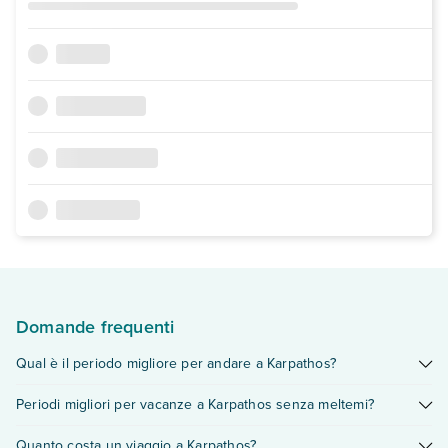
Domande frequenti
Qual è il periodo migliore per andare a Karpathos?
Il momento migliore per andare a Karpathos va
da maggio ad
Periodi migliori per vacanze a Karpathos senza meltemi?
ottobre
, quando il clima stabile assicura giornate soleggiate e
invitanti per vivere appieno il mare. Se stai valutando
dove
Per evitare il forte vento Meltemi, i mesi di
maggio, giugno e
Quanto costa un viaggio a Karpathos?