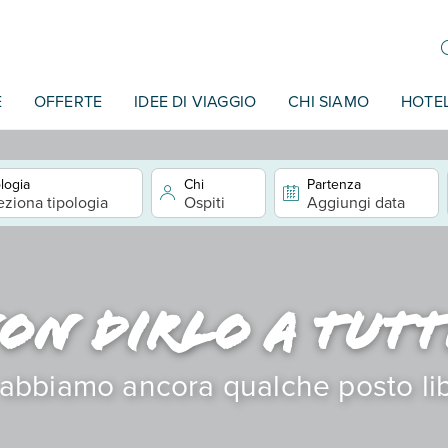
E
OFFERTE
IDEE DI VIAGGIO
CHI SIAMO
HOTE
logia
Chi
Partenza
eziona tipologia
Ospiti
Aggiungi data
on dirlo a tutti.
abbiamo ancora qualche posto li