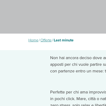
Home
/
Offerte
/
Last minute
Non hai ancora deciso dove an
apposti per chi vuole partire 
con partenze entro un mese: tu
Perfette per chi ama improvvis
in pochi click. Mare, città o na
zero stress, solo relax e libert