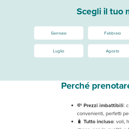
Scegli il tuo
Gennaio
Febbraio
Luglio
Agosto
Perché prenotare
💸
Prezzi imbattibili
: 
convenienti, perfetti p
🧳
Tutto inclus
o
: voli,