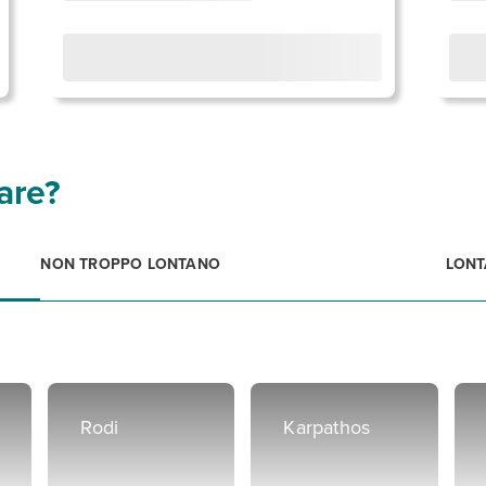
are?
NON TROPPO LONTANO
LON
Rodi
Karpathos