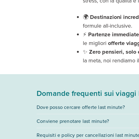
stress, con la qualità e
🌍
Destinazioni incredi
formule all-inclusive.
⚡
Partenze immediate
le migliori
offerte viagg
✨
Zero pensieri, solo
la meta, noi rendiamo i
Domande frequenti sui viaggi 
Dove posso cercare offerte last minute?
Le migliori
offerte viaggi last minute
sono su
E
Conviene prenotare last minute?
o mete esotiche come
Maldive
o
Zanzibar
, filt
Sì, prenotare last minute conviene davvero! Con E
Requisiti e policy per cancellazioni last minut
pacchetti includono volo, soggiorno e assistenza 