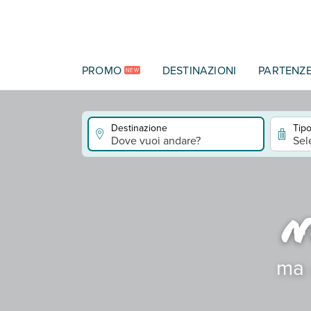
Vai al contenuto principale
PROMO
DESTINAZIONI
PARTENZ
NEW
Destinazione
Tipo
Dove vuoi andare?
Sel
N
ma 