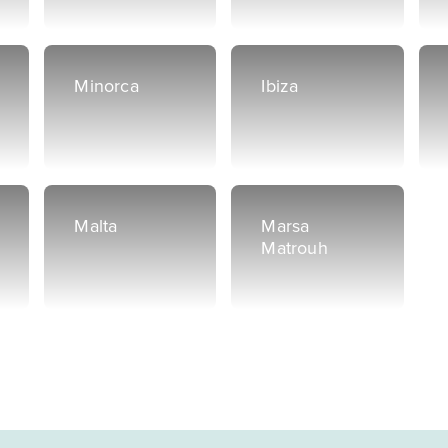
Minorca
Ibiza
Malta
Marsa
Matrouh