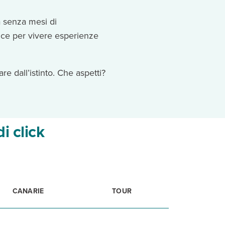
à senza mesi di
ice per vivere esperienze
e dall’istinto. Che aspetti?
i click
CANARIE
TOUR