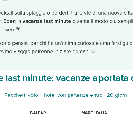
tail sulla spiaggia o perderti tra le vie di una nuova citt
on
Eden
la
vacanza last minute
diventa il modo più sempl
ensieri 🌴
sono pensati per chi ha un’anima curiosa e ama farsi guidar
prossimo viaggio potrebbe iniziare domani ✨
e last minute: vacanze a portata d
Pacchetti volo + hotel con partenze entro i 20 giorni
BALEARI
MARE ITALIA