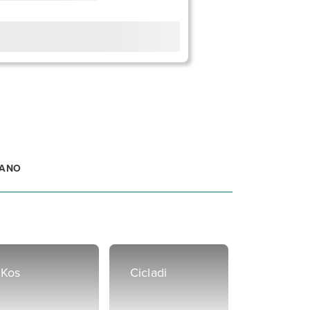
TANO
Kos
Cicladi