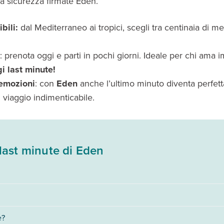
 la sicurezza firmate Eden.
bili:
dal Mediterraneo ai tropici, scegli tra centinaia di m
: prenota oggi e parti in pochi giorni. Ideale per chi ama 
i last minute!
 emozioni
: con
Eden
anche l’ultimo minuto diventa perfet
l viaggio indimenticabile.
last minute di Eden
den
, con promozioni costantemente aggiornate per chi vuole partire subi
rando per mese o tipologia di vacanza.
den puoi approfittare di tariffe scontate e disponibilità aggiornate,
ide
e?
in loco, garantendo qualità e risparmio anche per le partenze più vicine