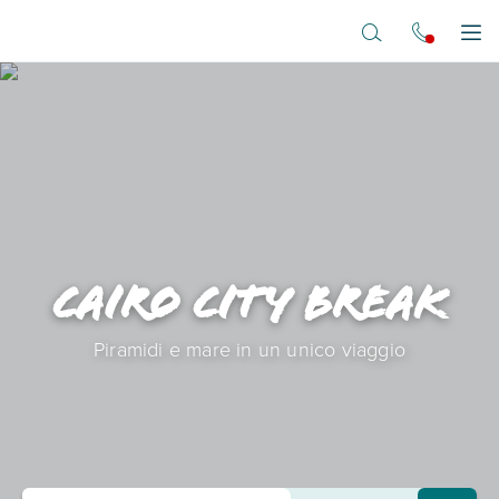
Vai al contenuto principale
Apr
Cairo City Break
Piramidi e mare in un unico viaggio