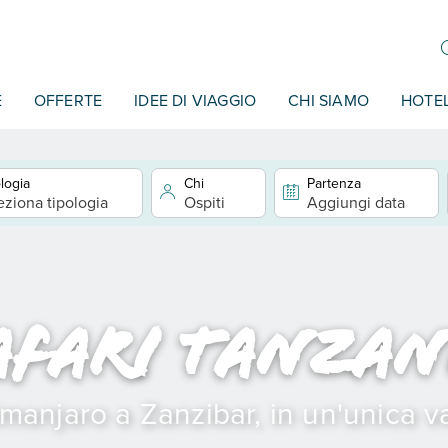
E
OFFERTE
IDEE DI VIAGGIO
CHI SIAMO
HOTE
logia
Chi
Partenza
eziona tipologia
Ospiti
Aggiungi data
afari Tanzan
imanjaro a Zanzibar, in un'unica 