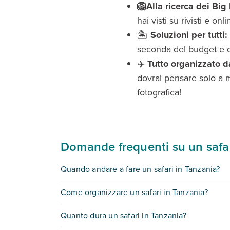
🦁Alla ricerca dei Big
hai visti su rivisti e onl
🏝️
Soluzioni per tutti:
seconda del budget e d
✈️
Tutto organizzato 
dovrai pensare solo a m
fotografica!
Domande frequenti su un safar
Quando andare a fare un safari in Tanzania?
Il periodo migliore per fare un safari in Tanzania
Come organizzare un safari in Tanzania?
Eden organizza safari in Tanzania nel minimo detta
Quanto dura un safari in Tanzania?
inglese e/o Italiano inclusi nella quota, lasciando a
EDEN CONSIGLIA: se hai dubbi o bisogno di infor