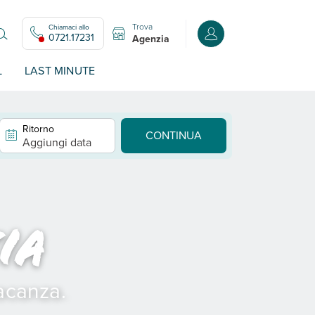
Trova
Chiamaci allo
Accedi o registrati all
0721.17231
Agenzia
L
LAST MINUTE
Ritorno
CONTINUA
Aggiungi data
ia
vacanza.