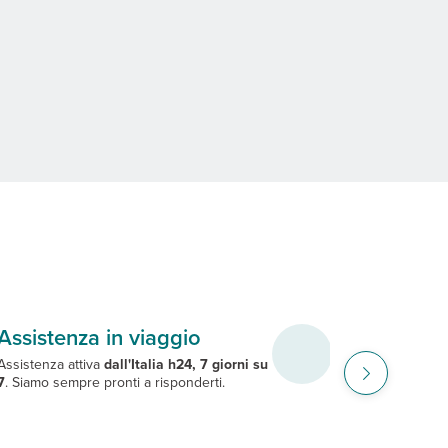
Assistenza in viaggio
Safari e m
Assistenza attiva
dall'Italia h24, 7 giorni su
I safari di Eden
7
. Siamo sempre pronti a risponderti.
simbiosi tra un
v
autentica, a un 
per ricaricare l
spiagge di Zanz