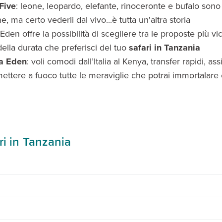
 Five
: leone, leopardo, elefante, rinoceronte e bufalo sono pr
ine, ma certo vederli dal vivo...è tutta un'altra storia
Eden offre la possibilità di scegliere tra le proposte più vi
ella durata che preferisci del tuo
safari in Tanzania
da Eden
: voli comodi dall’Italia al Kenya, transfer rapidi, as
ettere a fuoco tutte le meraviglie che potrai immortalare
i in Tanzania
 è da giugno a ottobre e da gennaio a febbraio, quando il clima è secco e
glio, di durata e itinerari differenti, con spostamenti in jeep, pernott
 te solo il piacere di goderti il viaggio.
mazioni più approfondite chiama il nostro
Contact Center al numero 