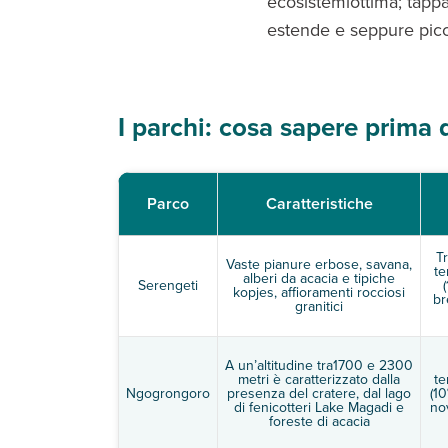
ecosistemiottima; tappa
estende e seppure picc
I parchi: cosa sapere prima d
Parco
Caratteristiche
T
Vaste pianure erbose, savana,
te
alberi da acacia e tipiche
Serengeti
kopjes, affioramenti rocciosi
br
granitici
A un’altitudine tra1700 e 2300
metri è caratterizzato dalla
te
Ngogrongoro
presenza del cratere, dal lago
(10
di fenicotteri Lake Magadi e
no
foreste di acacia