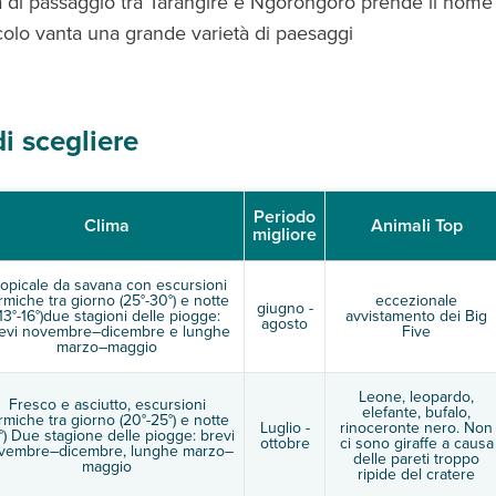
 di passaggio tra Tarangire e Ngorongoro prende il nome d
olo vanta una grande varietà di paesaggi
i scegliere
Periodo
Clima
Animali Top
migliore
ropicale da savana con escursioni
rmiche tra giorno (25°-30°) e notte
eccezionale
giugno -
(13°-16°)due stagioni delle piogge:
avvistamento dei Big
agosto
evi novembre–dicembre e lunghe
Five
marzo–maggio
Leone, leopardo,
Fresco e asciutto, escursioni
elefante, bufalo,
rmiche tra giorno (20°-25°) e notte
Luglio -
rinoceronte nero. Non
°) Due stagione delle piogge: brevi
ottobre
ci sono giraffe a causa
vembre–dicembre, lunghe marzo–
delle pareti troppo
maggio
ripide del cratere