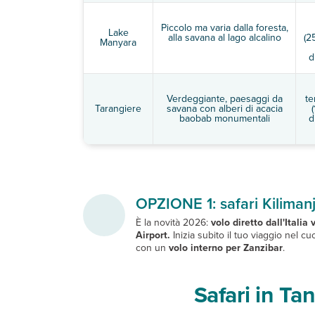
Piccolo ma varia dalla foresta,
Lake
alla savana al lago alcalino
(2
Manyara
d
Verdeggiante, paesaggi da
te
Tarangiere
savana con alberi di acacia
baobab monumentali
d
OPZIONE 1: safari Kiliman
È la novità 2026:
volo diretto dall'Italia
Airport.
Inizia subito il tuo viaggio nel c
con un
volo interno per Zanzibar
.
Safari in Ta