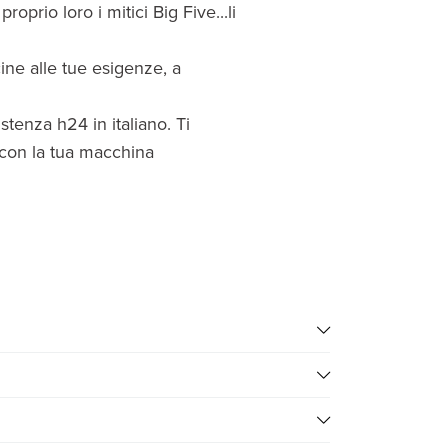
oprio loro i mitici Big Five...li
cine alle tue esigenze, a
sistenza h24 in italiano. Ti
 con la tua macchina
 l’avvistamento degli animali è più facile.
amenti in lodge/campi tendati e guida parlante
0721.17231
. Un team di esperti ti risponderà a tutte