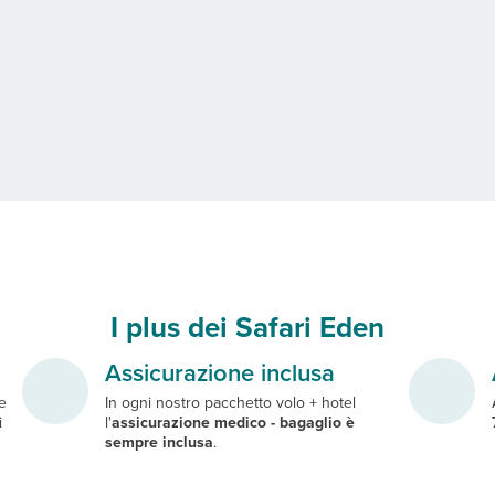
I plus dei Safari Eden
Assicurazione inclusa
le
In ogni nostro pacchetto volo + hotel
i
l'
a
ssicurazione medico - bagaglio è
sempre inclusa
.