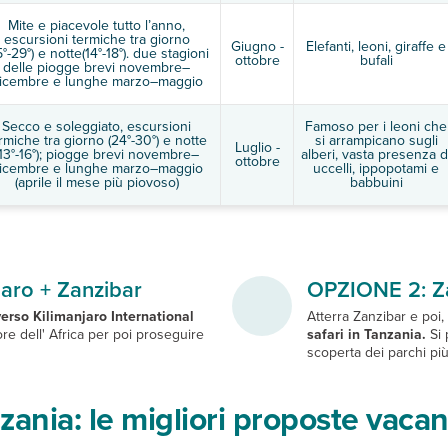
Mite e piacevole tutto l’anno,
escursioni termiche tra giorno
Giugno -
Elefanti, leoni, giraffe e
5°-29°) e notte(14°-18°). due stagioni
ottobre
bufali
delle piogge brevi novembre–
icembre e lunghe marzo–maggio
Secco e soleggiato, escursioni
Famoso per i leoni che
rmiche tra giorno (24°-30°) e notte
si arrampicano sugli
Luglio -
(13°-16°); piogge brevi novembre–
alberi, vasta presenza d
ottobre
icembre e lunghe marzo–maggio
uccelli, ippopotami e
(aprile il mese più piovoso)
babbuini
jaro + Zanzibar
OPZIONE 2: Za
 verso Kilimanjaro International
Atterra Zanzibar e poi,
uore dell' Africa per poi proseguire
safari in Tanzania.
Si 
scoperta dei parchi più
nzania: le migliori proposte vac