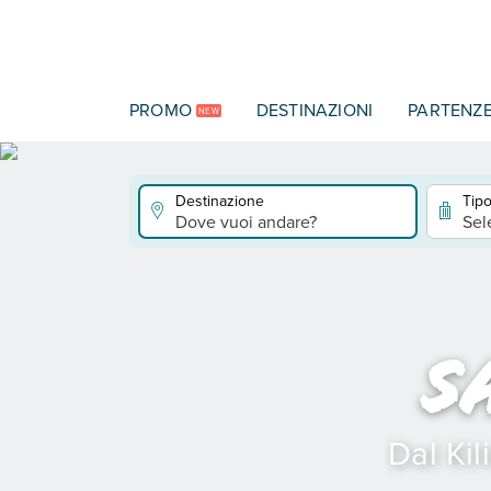
Vai al contenuto principale
PROMO
DESTINAZIONI
PARTENZ
NEW
Destinazione
Tipo
Dove vuoi andare?
Sel
S
Dal Kil