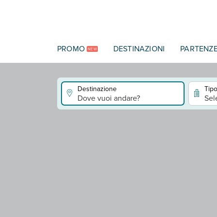
Vai al contenuto principale
PROMO
DESTINAZIONI
PARTENZ
NEW
Destinazione
Tipo
Dove vuoi andare?
Sel