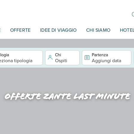
E
OFFERTE
IDEE DI VIAGGIO
CHI SIAMO
HOTE
logia
Chi
Partenza
eziona tipologia
Ospiti
Aggiungi data
Offerte zante last minute