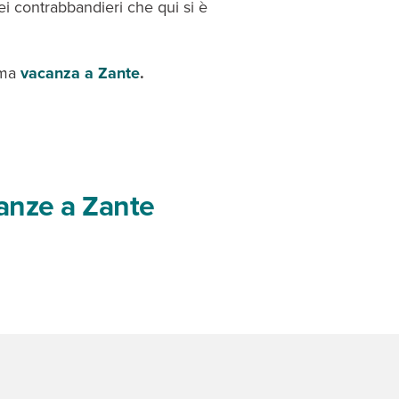
i contrabbandieri che qui si è
ima
vacanza a Zante
.
canze a Zante