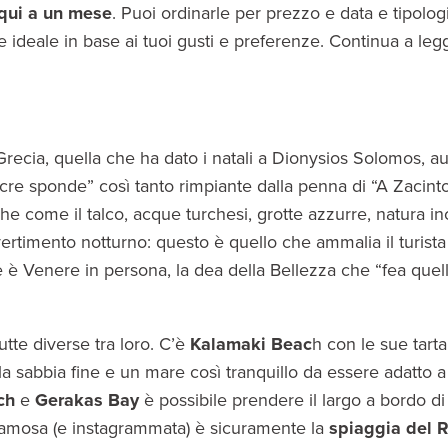
qui a un mese
. Puoi ordinarle per prezzo e data e tipolog
 ideale in base ai tuoi gusti e preferenze. Continua a leg
a Grecia, quella che ha dato i natali a Dionysios Solomos, au
sacre sponde” così tanto rimpiante dalla penna di “A Zacint
che come il talco, acque turchesi, grotte azzurre, natura in
vertimento notturno: questo è quello che ammalia il turista
 è Venere in persona, la dea della Bellezza che “fea quel
tte diverse tra loro. C’è
Kalamaki Beac
h con le sue tart
alla sabbia fine e un mare così tranquillo da essere adatto
ch
e
Gerakas Bay
è possibile prendere il largo a bordo di
 famosa (e instagrammata) è sicuramente la
spiaggia del R