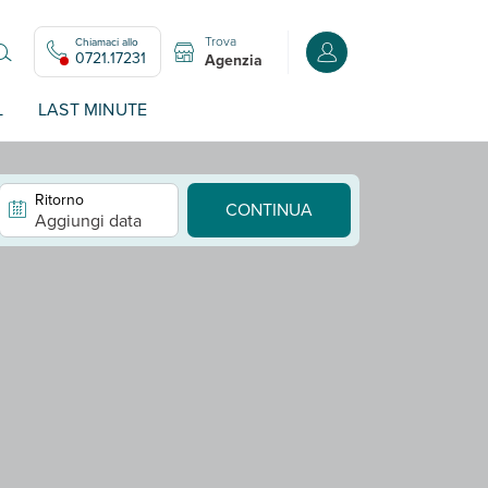
Trova
Chiamaci allo
Accedi o registrati all
0721.17231
Agenzia
L
LAST MINUTE
Ritorno
CONTINUA
Aggiungi data