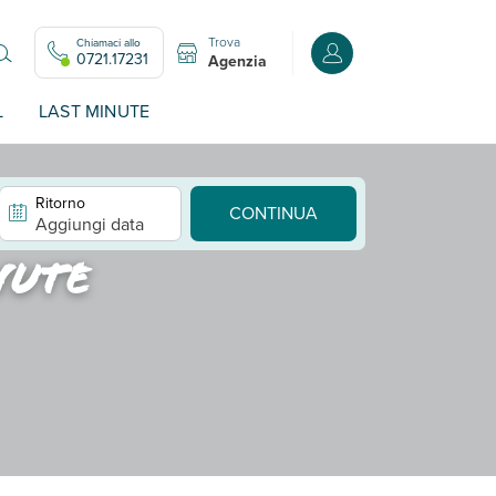
Trova
Chiamaci allo
Accedi o registrati all
0721.17231
Agenzia
L
LAST MINUTE
Ritorno
CONTINUA
Aggiungi data
nute