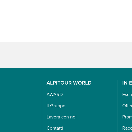
ALPITOUR WORLD
IN 
AWARD
Escu
Il Gruppo
Offe
Lavora con noi
Pro
Contatti
Racc