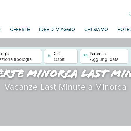
E
OFFERTE
IDEE DI VIAGGIO
CHI SIAMO
HOTE
logia
Chi
Partenza
eziona tipologia
Ospiti
Aggiungi data
erte Minorca last mi
Vacanze Last Minute a Minorca