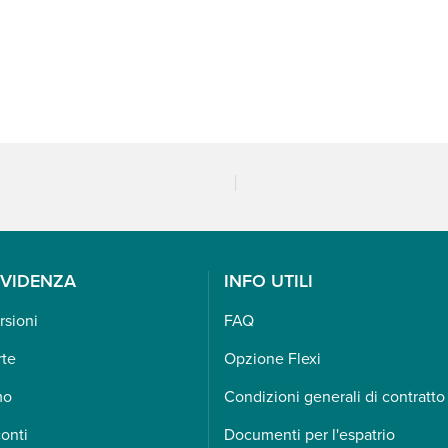
EVIDENZA
INFO UTILI
rsioni
FAQ
rte
Opzione Flexi
mo
Condizioni generali di contratto
onti
Documenti per l'espatrio