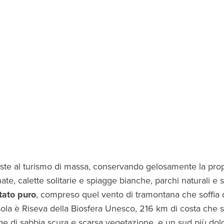
iste al turismo di massa, conservando gelosamente la propri
e, calette solitarie e spiagge bianche, parchi naturali e si
tato puro
, compreso quel vento di tramontana che soffia 
sola è Riseva della Biosfera Unesco, 216 km di costa che s
agge di sabbia scura e scarsa vegetazione, e un sud più dol