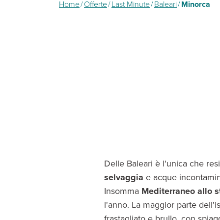
Home
/
Offerte
/
Last Minute
/
Baleari
/
Minorca
Delle Baleari è l'unica che res
selvaggia
e acque incontaminat
Insomma
Mediterraneo allo s
l'anno. La maggior parte dell'i
frastagliato e brullo, con spi