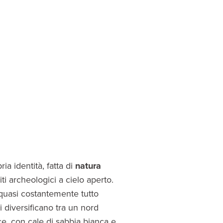
a identità, fatta di
natura
ti archeologici a cielo aperto.
quasi costantemente tutto
i diversificano tra un nord
ce, con cale di sabbia bianca e