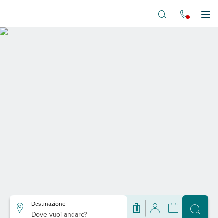
Vai al contenuto principale
Apr
Destinazione
Dove vuoi andare?