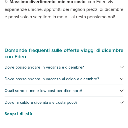
✨
Massimo divertimento, minimo costo
: con Eden vivi
esperienze uniche, approfitti dei migliori prezzi di dicembre
e pensi solo a scegliere la meta… al resto pensiamo noi!
Domande frequenti sulle offerte viaggi di dicembre
con Eden
Dove posso andare in vacanza a dicembre?
Con le offerte Eden di dicembre puoi scegliere tra mare, città
Dove posso andare in vacanza al caldo a dicembre?
o destinazioni esotiche a prezzi vantaggiosi. Che tu voglia
relax, cultura o avventura,
trovi pacchetti vacanze per
Eden propone mete come
Mar Rosso
,
Capo Verde
,
Caraibi
e
Quali sono le mete low cost per dicembre?
dicembre completi
e già organizzati.
Maldive
con clima estivo anche in pieno inverno. I pacchetti di
dicembre includono tutto, così puoi goderti il caldo senza
Tra le proposte Eden trovi destinazioni economiche come
Dove fa caldo a dicembre e costa poco?
pensieri!
Canarie
,
Egitto
,
Tunisia
e città europee perfette da visitare
con le offerte del weekend di dicembre. I pacchetti low cost
Le offerte Eden includono mete calde e accessibili come
Mar
Scopri di più
permettono di risparmiare senza rinunciare alla qualità!
Rosso
,
Capo Verde
e alcune regioni del Sud-Est asiatico
come la
Thailandia
con
Phuket
,
Khao Lak
e
Koh Samui
. Sono