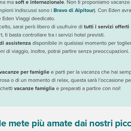
ì ma ma
soft e internazionale
. Non ti proponiamo vacanze 
ampioni indiscussi sono i
Bravo di Alpitour
). Con Eden avr
e Eden Viaggi deedicato.
celto, sarai però libero di usufruire di
tutti i servizi offerti 
, ti basta controllare tra i servizi hotel previsti.
 di assistenza
disponibile in qualsiasi momento per toglie
ni di viaggio, inoltre, potrai partire senza preoccupazioni.
vacanze per famiglie
e parti per la vacanza che hai sem
osa o di un momento di relax, questa sarà l’occasione perf
cchetti
vacanze famiglia
e preparati a partire con noi!
le mete più amate dai nostri picco