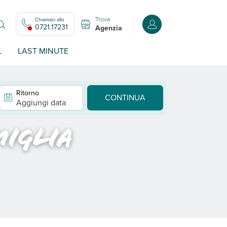
Trova
Chiamaci allo
Accedi o registrati all
0721.17231
Agenzia
L
LAST MINUTE
Ritorno
CONTINUA
Aggiungi data
miglia