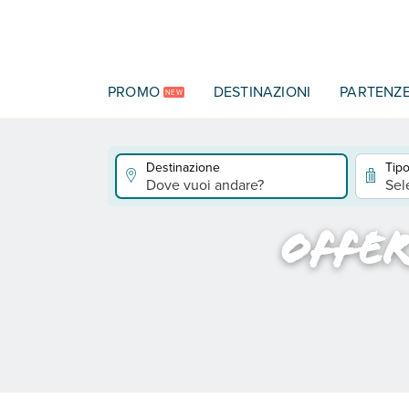
Vai al contenuto principale
PROMO
DESTINAZIONI
PARTENZ
NEW
Destinazione
Tipo
Dove vuoi andare?
Sel
Offer