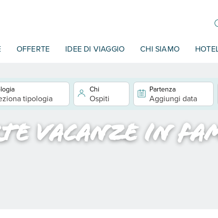
E
OFFERTE
IDEE DI VIAGGIO
CHI SIAMO
HOTE
logia
Chi
Partenza
eziona tipologia
Ospiti
Aggiungi data
te vacanze in fa