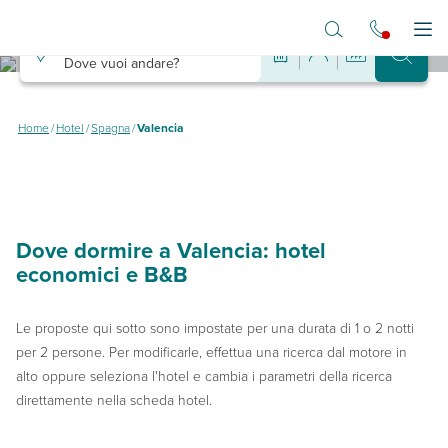
Vai al contenuto principale
Destinazione
Apr
Dove vuoi andare?
Hotel a Valencia
Dove dormire a Valencia spendendo poco
Home
/
Hotel
/
Spagna
/
Valencia
Dove dormire a Valencia: hotel
economici e B&B
Le proposte qui sotto sono impostate per una durata di 1 o 2 notti
per 2 persone. Per modificarle, effettua una ricerca dal motore in
alto oppure seleziona l'hotel e cambia i parametri della ricerca
direttamente nella scheda hotel.