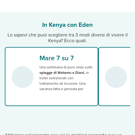
In Kenya con Eden
Lo sapevi che puoi scegliere tra 3 modi diversi di vivere il
Kenya? Ecco quali.
Mare 7 su 7
Una settimana di puro relax sulle
spiagge di Watamu o Diani,
in
L
hotel selezionati con
f
trattamento all incusive. Una
vacanza fatta e pensata per
n
essere "serviti e riveriti".