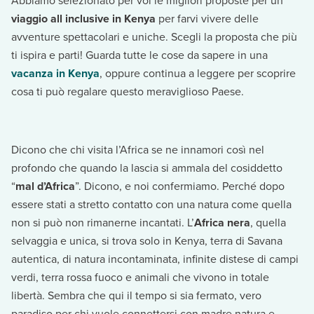
Abbiamo selezionato per voi le migliori proposte per un
viaggio all inclusive in Kenya
per farvi vivere delle
avventure spettacolari e uniche. Scegli la proposta che più
ti ispira e parti! Guarda tutte le cose da sapere in una
vacanza in Kenya
, oppure continua a leggere per scoprire
cosa ti può regalare questo meraviglioso Paese.
Dicono che chi visita l’Africa se ne innamori così nel
profondo che quando la lascia si ammala del cosiddetto
“
mal d’Africa
”. Dicono, e noi confermiamo. Perché dopo
essere stati a stretto contatto con una natura come quella
non si può non rimanerne incantati. L’
Africa nera
, quella
selvaggia e unica, si trova solo in Kenya, terra di Savana
autentica, di natura incontaminata, infinite distese di campi
verdi, terra rossa fuoco e animali che vivono in totale
libertà. Sembra che qui il tempo si sia fermato, vero
paradiso per chi vuole connettersi con madre natura e