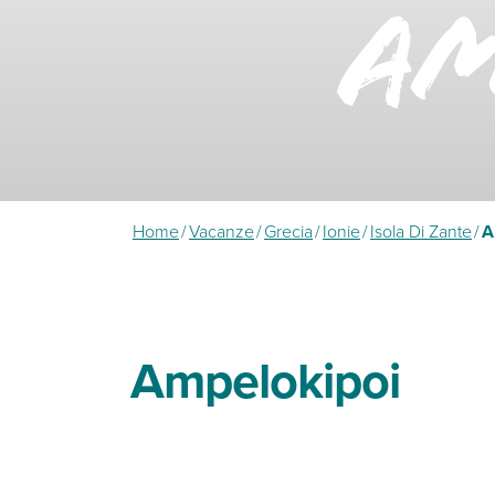
Am
Home
/
Vacanze
/
Grecia
/
Ionie
/
Isola Di Zante
/
A
Ampelokipoi