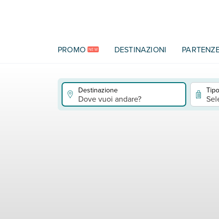
Vai al contenuto principale
PROMO
DESTINAZIONI
PARTENZ
NEW
Destinazione
Tipo
Dove vuoi andare?
Sel