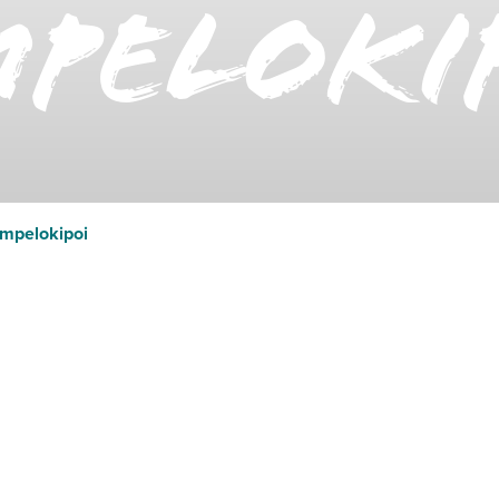
peloki
mpelokipoi