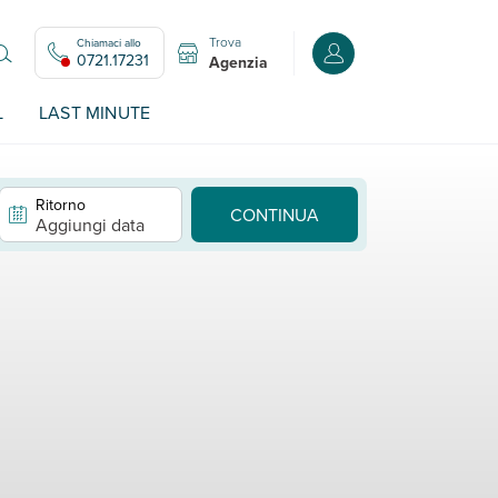
Trova
Chiamaci allo
Accedi o registrati all
0721.17231
Agenzia
L
LAST MINUTE
Ritorno
CONTINUA
Aggiungi data