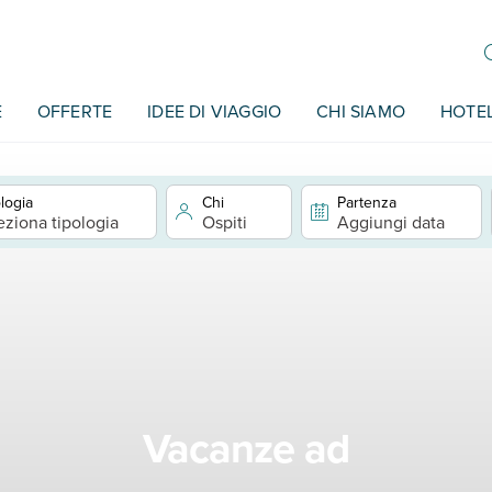
E
OFFERTE
IDEE DI VIAGGIO
CHI SIAMO
HOTE
logia
Chi
Partenza
eziona tipologia
Ospiti
Aggiungi data
Vacanze ad