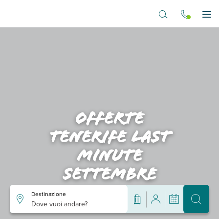
Vai al contenuto principale
Apr
Offerte
tenerife last
minute
settembre
Destinazione
Dove vuoi andare?