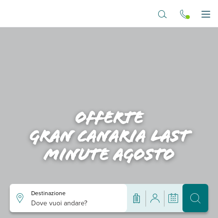
Vai al contenuto principale
Apr
Offerte
gran canaria last
minute agosto
Destinazione
Dove vuoi andare?