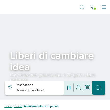
Vai al contenuto principale
Apr
Liberi di cambiare
idea
Cancellazione gratuita fino a 20 giorni dalla
partenza
Destinazione
Dove vuoi andare?
Home
/
Promo
/
Annullamento zero penali