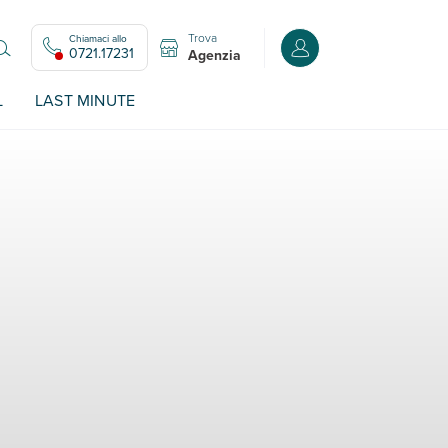
Trova
Chiamaci allo
Accedi o registrati all
0721.17231
Agenzia
L
LAST MINUTE