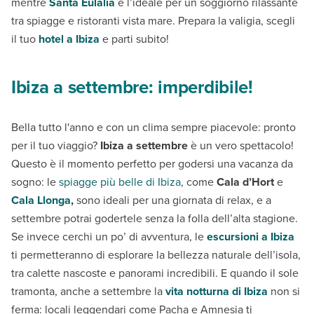
mentre
Santa Eulalia
è l’ideale per un soggiorno rilassante
tra spiagge e ristoranti vista mare. Prepara la valigia, scegli
il tuo
hotel a Ibiza
e parti subito!
Ibiza a settembre: imperdibile!
Bella tutto l'anno e con un clima sempre piacevole: pronto
per il tuo viaggio?
Ibiza a settembre
è un vero spettacolo!
Questo è il momento perfetto per godersi una vacanza da
sogno: le
spiagge più belle di Ibiza
, come
Cala d’Hort
e
Cala Llonga
,
sono ideali per una giornata di relax, e a
settembre potrai godertele senza la folla dell’alta stagione.
Se invece cerchi un po’ di avventura, le
escursioni a Ibiza
ti permetteranno di esplorare la bellezza naturale dell’isola,
tra calette nascoste e panorami incredibili. E quando il sole
tramonta, anche a settembre la
vita notturna di Ibiza
non si
ferma: locali leggendari come Pacha e Amnesia ti