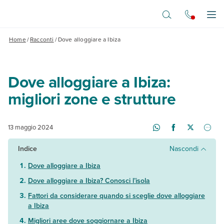
Vai al contenuto principale
Apr
Home
/
Racconti
/
Dove alloggiare a Ibiza
Dove alloggiare a Ibiza:
migliori zone e strutture
13 maggio 2024
Indice
Nascondi
Dove alloggiare a Ibiza
Dove alloggiare a Ibiza? Conosci l’isola
Fattori da considerare quando si sceglie dove alloggiare
a Ibiza
Migliori aree dove soggiornare a Ibiza