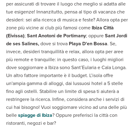
per assicurati di trovare il luogo che meglio si adatta alle
tue esigenze! Innanzitutto, pensa al tipo di vacanza che
desideri: sei alla ricerca di musica e feste? Allora opta per
zone più vicine ai club più famosi come
Ibiza Città
(Eivissa)
;
Sant Anotoni de Portimany
; oppure
Sant Jordi
de ses Salines,
dove si trova
Playa D’en Bossa
. Se,
invece, desideri tranquillità e relax, allora opta per aree
più remote e tranquille: in questo caso, i luoghi migliori
dove soggiornare a Ibiza sono Sant’Eularia e Cala Longa.
Un altro fattore importante è il budget. L’isola offre
un'ampia gamma di alloggi, dai lussuosi hotel a 5 stelle
fino agli ostelli. Stabilire un limite di spesa ti aiuterà a
restringere la ricerca. Infine, considera anche i servizi di
cui hai bisogno! Vuoi soggiornare vicino ad una delle più
belle
spiagge di Ibiza
? Oppure preferisci la città con
ristoranti, negozi e bar?