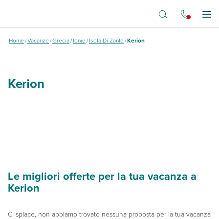
Vai al contenuto principale
Kerion
Apr
Home
/
Vacanze
/
Grecia
/
Ionie
/
Isola Di Zante
/
Kerion
Kerion
Le migliori offerte per la tua vacanza a
Kerion
Ci spiace, non abbiamo trovato nessuna proposta per la tua vacanza