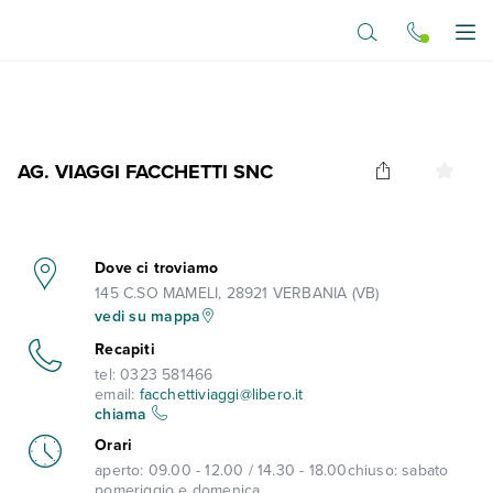
Vai al contenuto principale
Apr
AG. VIAGGI FACCHETTI SNC
Dove ci troviamo
145 C.SO MAMELI, 28921 VERBANIA (VB)
vedi su mappa
Recapiti
tel:
0323 581466
email:
facchettiviaggi@libero.it
chiama
Orari
aperto:
09.00 - 12.00 / 14.30 - 18.00
chiuso:
sabato
pomeriggio e domenica