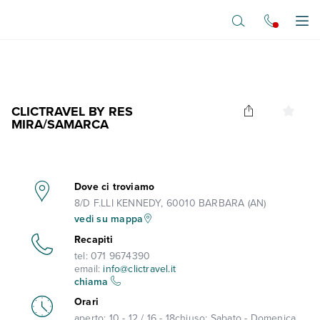
Vai al contenuto principale
Apr
CLICTRAVEL BY RES
MIRA/SAMARCA
Dove ci troviamo
8/D F.LLI KENNEDY, 60010 BARBARA (AN)
vedi su mappa
Recapiti
tel:
071 9674390
email:
info@clictravel.it
chiama
Orari
aperto:
10 - 12 / 16 - 18
chiuso:
Sabato - Domenica