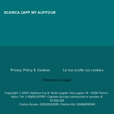
Promo
Area riservata
Opzione Flexi
Racconti
SCARICA L'APP MY ALPITOUR
Assicurazioni
Condizioni generali di contratto
Partnership
App My Alpitour World
Documenti per l'espatrio
Parti e Riparti
Convenzioni
Trova un'agenzia
Viaggi di gruppo
Metodi di pagamento
Regole per viaggiare
Cataloghi
Privacy Policy & Cookies
Le tue scelte sui cookies
Mappa del sito
Informazioni Legali
Noleggio auto
Copyright © 2021 | Alpitour S.p.A. Sede Legale: Via Lugaro, 15 - 10126 Torino -
Italia | Tel. (+39)011.0171111 | Capitale Sociale sottoscritto e versato: €
91.262.014
Codice fiscale: 02933920015 | Partita IVA: 02486000041