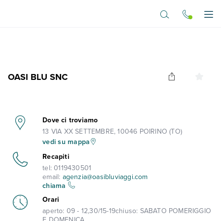
Vai al contenuto principale
Apr
OASI BLU SNC
Dove ci troviamo
13 VIA XX SETTEMBRE, 10046 POIRINO (TO)
vedi su mappa
Recapiti
tel:
0119430501
email:
agenzia@oasibluviaggi.com
chiama
Orari
aperto:
09 - 12,30/15-19
chiuso:
SABATO POMERIGGIO
E DOMENICA