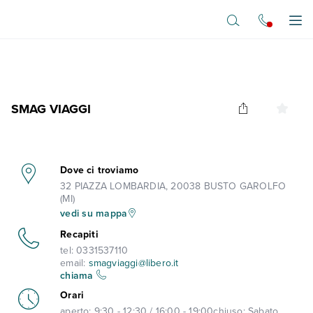
Vai al contenuto principale
Apr
SMAG VIAGGI
Dove ci troviamo
32 PIAZZA LOMBARDIA, 20038 BUSTO GAROLFO
(MI)
vedi su mappa
Recapiti
tel:
0331537110
email:
smagviaggi@libero.it
chiama
Orari
aperto:
9:30 - 12:30 / 16:00 - 19:00
chiuso:
Sabato