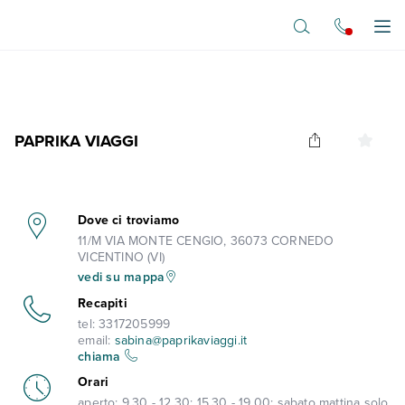
Vai al contenuto principale
Apr
PAPRIKA VIAGGI
Dove ci troviamo
11/M VIA MONTE CENGIO, 36073 CORNEDO
VICENTINO (VI)
vedi su mappa
Recapiti
tel:
3317205999
email:
sabina@paprikaviaggi.it
chiama
Orari
aperto:
9.30 - 12.30; 15.30 - 19.00; sabato mattina solo