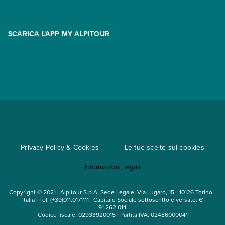
Promo
Area riservata
Opzione Flexi
Racconti
SCARICA L'APP MY ALPITOUR
Assicurazioni
Condizioni generali di contratto
Partnership
App My Alpitour World
Documenti per l'espatrio
Parti e Riparti
Convenzioni
Trova un'agenzia
Viaggi di gruppo
Metodi di pagamento
Regole per viaggiare
Cataloghi
Privacy Policy & Cookies
Le tue scelte sui cookies
Mappa del sito
Informazioni Legali
Noleggio auto
Copyright © 2021 | Alpitour S.p.A. Sede Legale: Via Lugaro, 15 - 10126 Torino -
Italia | Tel. (+39)011.0171111 | Capitale Sociale sottoscritto e versato: €
91.262.014
Codice fiscale: 02933920015 | Partita IVA: 02486000041