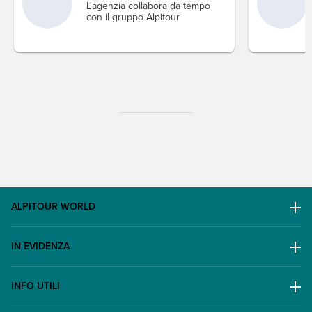
L'agenzia collabora da tempo
con il gruppo Alpitour
ALPITOUR WORLD
AWARD
IN EVIDENZA
Il Gruppo
Escursioni
Lavora con noi
INFO UTILI
Offerte
Contatti
FAQ