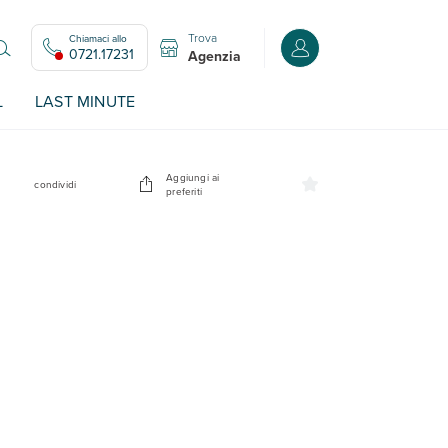
Trova
Chiamaci allo
Accedi o registrati all
0721.17231
Agenzia
L
LAST MINUTE
Aggiungi ai
condividi
preferiti