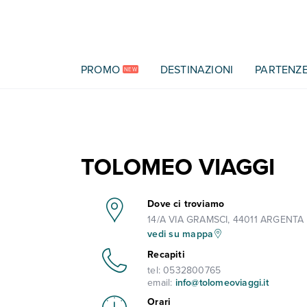
Vai al contenuto principale
PROMO
DESTINAZIONI
PARTENZ
NEW
TOLOMEO VIAGGI
Dove ci troviamo
14/A VIA GRAMSCI, 44011 ARGENTA 
vedi su mappa
Recapiti
tel:
0532800765
email:
info@tolomeoviaggi.it
Orari